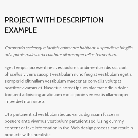
PROJECT WITH DESCRIPTION
EXAMPLE
Commodo scelerisque facilisis enim ante habitant suspendisse fringilla
ad a primis malesuada curabitur ullamcorper tellus fermentum.
Eget tempus praesent nec vestibulum condimentum dis suscipit
phasellus viverra suscipit vestibulum nunc feugiat vestibulum eget a
semper id elit nullam vestibulum maecenas convallis volutpat
porttitor vivamus et. Nascetur laoreet ipsum placerat odio a dolor
torquent adipiscing ac aliquam mollis proin venenatis ullamcorper
imperdiet non ante a.
Ut a parturient ad vestibulum lectus varius dignissim fusce mi
posuere ante vivamus vestibulum parturient sed. Using dummy
content or fake information in the. Web design process can result in
products with unrealistic.