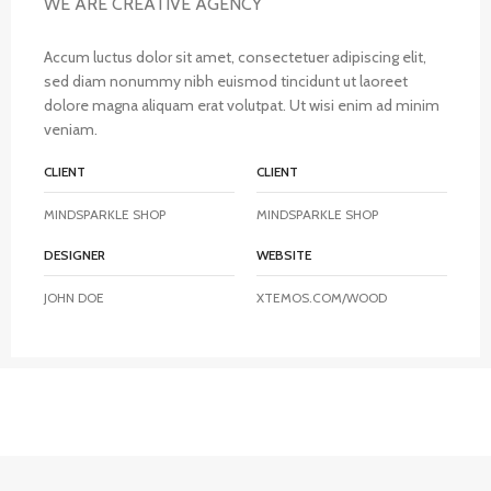
WE ARE CREATIVE AGENCY
Accum luctus dolor sit amet, consectetuer adipiscing elit,
sed diam nonummy nibh euismod tincidunt ut laoreet
dolore magna aliquam erat volutpat. Ut wisi enim ad minim
veniam.
CLIENT
CLIENT
MINDSPARKLE SHOP
MINDSPARKLE SHOP
DESIGNER
WEBSITE
JOHN DOE
XTEMOS.COM/WOOD