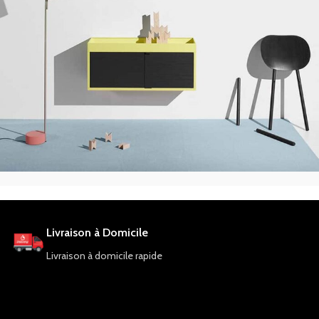
Suspendisse quam at vestibulum
Kitchen
Livraison à Domicile
Livraison à domicile rapide