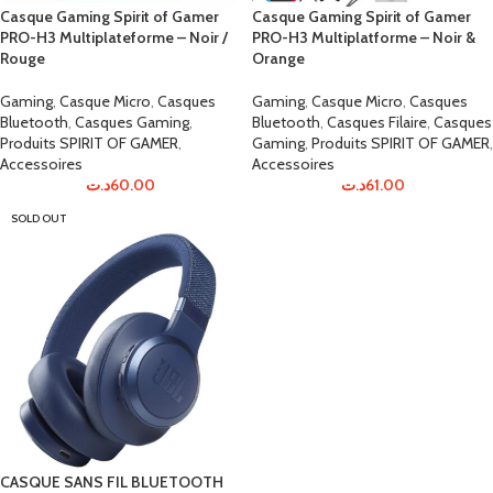
Casque Gaming Spirit of Gamer
Casque Gaming Spirit of Gamer
PRO-H3 Multiplateforme – Noir /
PRO-H3 Multiplatforme – Noir &
Rouge
Orange
Gaming
,
Casque Micro
,
Casques
Gaming
,
Casque Micro
,
Casques
Bluetooth
,
Casques Gaming
,
Bluetooth
,
Casques Filaire
,
Casques
Produits SPIRIT OF GAMER
,
Gaming
,
Produits SPIRIT OF GAMER
,
Accessoires
Accessoires
د.ت
60.00
د.ت
61.00
SOLD OUT
CASQUE SANS FIL BLUETOOTH