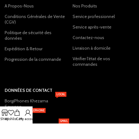
A Propos-Nous
Nos Produits
Conditions Générales de Vente
Service professionnel
(CGV)
Service après-vente
Politique de sécurité des
Contactez-nous
données
Livraison à domicile
Expédition & Retour
Vérifier l'état de vos
Progression de la commande
commandes
DONNÉES DE CONTACT
LOCAL
BorgiPhones Khezama
Souusse
TELEPHONE
+216 20 12 19 22
Shop
Wishlist
Cart
My account
GMAIL
BorgiPhones.Shop@Gmail.com
Services Digital 24/24