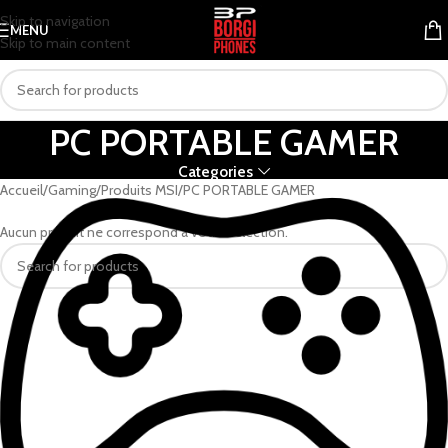
Skip to navigation
MENU
Skip to main content
PC PORTABLE GAMER
Categories
Accueil
Gaming
Produits MSI
PC PORTABLE GAMER
Aucun produit ne correspond à votre sélection.