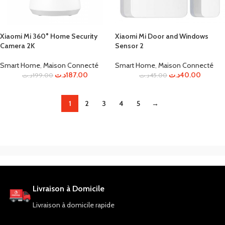
Xiaomi Mi 360° Home Security
Xiaomi Mi Door and Windows
Camera 2K
Sensor 2
Smart Home
,
Maison Connecté
Smart Home
,
Maison Connecté
د.ت
187.00
د.ت
40.00
د.ت
199.00
د.ت
45.00
1
2
3
4
5
→
Livraison à Domicile
Livraison à domicile rapide