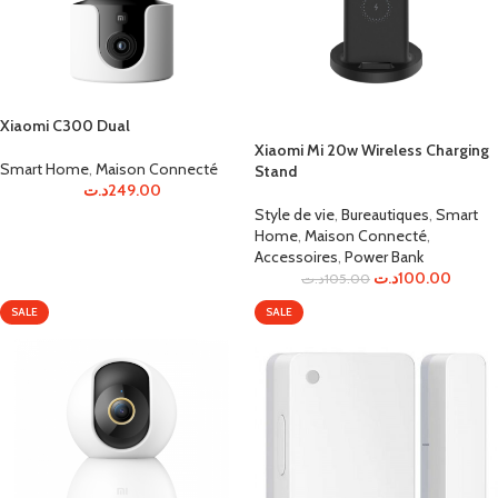
Xiaomi C300 Dual
Xiaomi Mi 20w Wireless Charging
Smart Home
,
Maison Connecté
Stand
د.ت
249.00
Style de vie
,
Bureautiques
,
Smart
Home
,
Maison Connecté
,
Accessoires
,
Power Bank
د.ت
100.00
د.ت
105.00
SALE
SALE