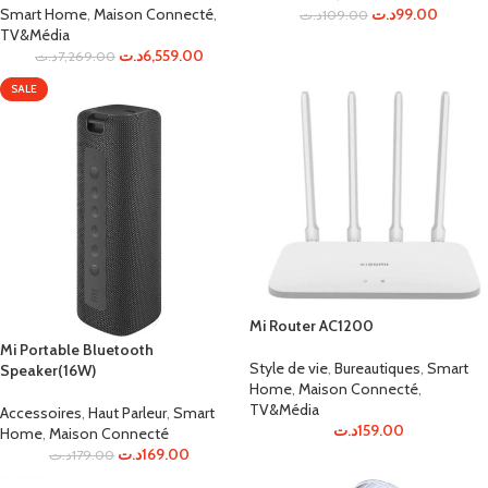
Smart Home
,
Maison Connecté
,
د.ت
99.00
د.ت
109.00
TV&Média
د.ت
6,559.00
د.ت
7,269.00
SALE
Mi Router AC1200
Mi Portable Bluetooth
Style de vie
,
Bureautiques
,
Smart
Speaker(16W)
Home
,
Maison Connecté
,
TV&Média
Accessoires
,
Haut Parleur
,
Smart
د.ت
159.00
Home
,
Maison Connecté
د.ت
169.00
د.ت
179.00