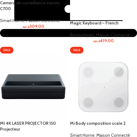
Camera de surveillance xiaomi
C700
Smart Home
,
Maison Connecté
Magic Keyboard – French
د.ت
309.00
Bureautiques
,
Maison Connecté
د.ت
419.00
SALE
SALE
MI 4K LASER PROJECTOR 150
Mi Body composition scale 2
Projecteur
Smart Home
,
Maison Connecté