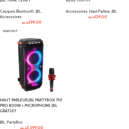
JBL TUNE 720BT
BLUETOOTH
Casques Bluetooth
,
JBL
,
Accessoires
,
Haut Parleur
,
JBL
Accessoires
د.ت
129.00
د.ت
299.00
SOLD OUT
HAUT PARLEUR JBL PARTYBOX 710
PRO 800W + MICROPHONE JBL
GRATUIT
JBL
,
PartyBox
د.ت
3,399.00