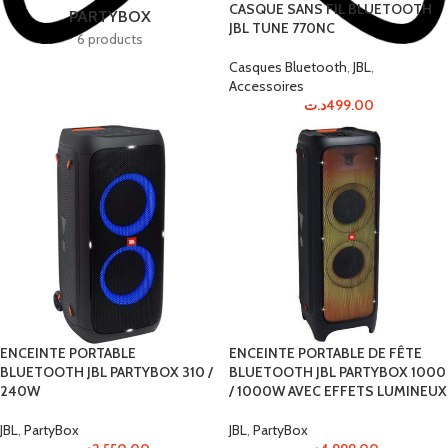
CASQUE SANS FIL BLUETOOTH
PARTYBOX
JBL TUNE 770NC
6 products
Casques Bluetooth
,
JBL
,
Accessoires
د.ت
499.00
ENCEINTE PORTABLE
ENCEINTE PORTABLE DE FÊTE
BLUETOOTH JBL PARTYBOX 310 /
BLUETOOTH JBL PARTYBOX 1000
240W
/ 1000W AVEC EFFETS LUMINEUX
JBL
,
PartyBox
JBL
,
PartyBox