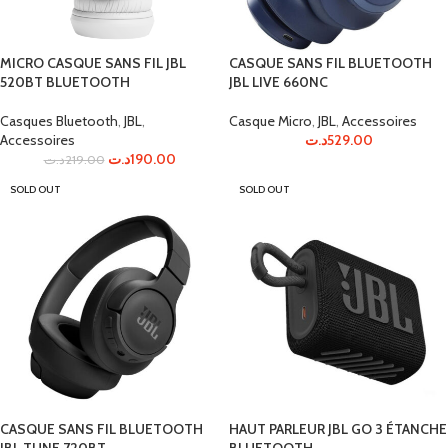
MICRO CASQUE SANS FIL JBL
CASQUE SANS FIL BLUETOOTH
520BT BLUETOOTH
JBL LIVE 660NC
Casques Bluetooth
,
JBL
,
Casque Micro
,
JBL
,
Accessoires
Accessoires
د.ت
529.00
د.ت
190.00
د.ت
219.00
SOLD OUT
SOLD OUT
CASQUE SANS FIL BLUETOOTH
HAUT PARLEUR JBL GO 3 ÉTANCHE