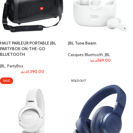
HAUT PARLEUR PORTABLE JBL
JBL Tune Beam
PARTYBOX ON-THE-GO
BLUETOOTH
Casques Bluetooth
,
JBL
د.ت
369.00
JBL
,
PartyBox
د.ت
1,390.00
SALE
SOLD OUT