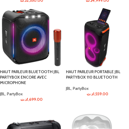
د.ت
2,550.00
د.ت
4,999.00
HAUT PARLEUR BLUETOOTH JBL
HAUT PARLEUR PORTABLE JBL
PARTYBOX ENCORE AVEC
PARTYBOX 110 BLUETOOTH
MICROPHONE
JBL
,
PartyBox
JBL
,
PartyBox
د.ت
1,559.00
د.ت
1,699.00