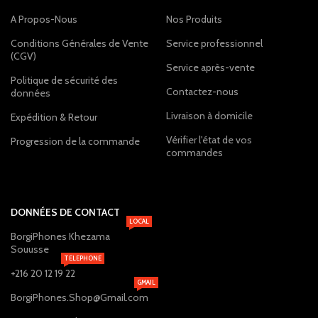
A Propos-Nous
Nos Produits
Conditions Générales de Vente
Service professionnel
(CGV)
Service après-vente
Politique de sécurité des
Contactez-nous
données
Livraison à domicile
Expédition & Retour
Vérifier l'état de vos
Progression de la commande
commandes
DONNÉES DE CONTACT
LOCAL
BorgiPhones Khezama
Souusse
TELEPHONE
+216 20 12 19 22
GMAIL
BorgiPhones.Shop@Gmail.com