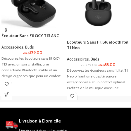
Écouteur Sans Fil QCY T13 ANC
Ecouteurs Sans Fil Bluetooth Itel
Accessoires
,
Buds
T1 Neo
د.ت
129.00
Découvrez les écouteurs sans fil QCY
Accessoires
,
Buds
T13 avec un son cristallin, une
د.ت
55.00
د.ت
79.00
connectivité Bluetooth stable et un
Découvrez les écouteurs sans fil Itel T1
design ergonomique pour un confort
Neo offrant une qualité sonore
optimal. Achetez maintenant !
exceptionnelle et un confort optimal.
Profitez de la musique avec une
grande liberté de mouvement et une
autonomie de 6 heures.
Livraison à Domicile
Livraison à domicile rapide