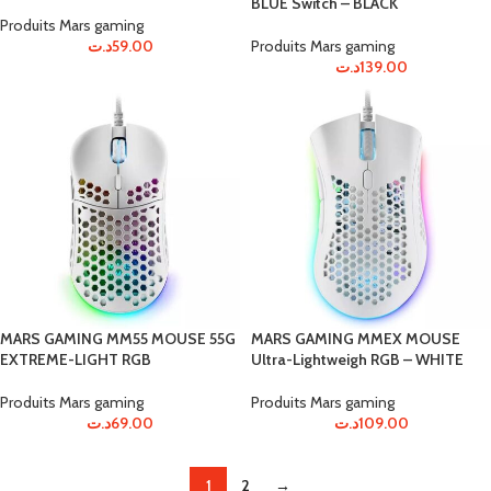
BLUE Switch – BLACK
Produits Mars gaming
د.ت
59.00
Produits Mars gaming
د.ت
139.00
MARS GAMING MM55 MOUSE 55G
MARS GAMING MMEX MOUSE
EXTREME-LIGHT RGB
Ultra-Lightweigh RGB – WHITE
Produits Mars gaming
Produits Mars gaming
د.ت
69.00
د.ت
109.00
1
2
→