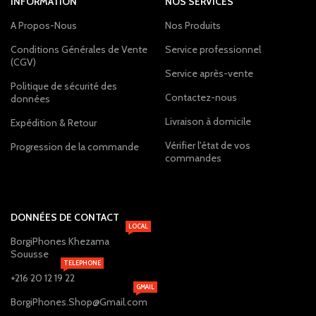
INFORMATION
NOS SERVICES
A Propos-Nous
Nos Produits
Conditions Générales de Vente
Service professionnel
(CGV)
Service après-vente
Politique de sécurité des
Contactez-nous
données
Livraison à domicile
Expédition & Retour
Vérifier l'état de vos
Progression de la commande
commandes
DONNÉES DE CONTACT
LOCAL
BorgiPhones Khezama
Souusse
TELEPHONE
+216 20 12 19 22
GMAIL
BorgiPhones.Shop@Gmail.com