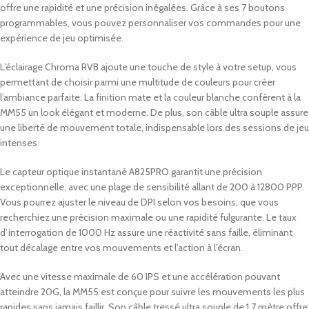
offre une rapidité et une précision inégalées. Grâce à ses 7 boutons
programmables, vous pouvez personnaliser vos commandes pour une
expérience de jeu optimisée.
L’éclairage Chroma RVB ajoute une touche de style à votre setup, vous
permettant de choisir parmi une multitude de couleurs pour créer
l’ambiance parfaite. La finition mate et la couleur blanche confèrent à la
MM55 un look élégant et moderne. De plus, son câble ultra souple assure
une liberté de mouvement totale, indispensable lors des sessions de jeu
intenses.
Le capteur optique instantané A825PRO garantit une précision
exceptionnelle, avec une plage de sensibilité allant de 200 à 12800 PPP.
Vous pourrez ajuster le niveau de DPI selon vos besoins, que vous
recherchiez une précision maximale ou une rapidité fulgurante. Le taux
d’interrogation de 1000 Hz assure une réactivité sans faille, éliminant
tout décalage entre vos mouvements et l’action à l’écran.
Avec une vitesse maximale de 60 IPS et une accélération pouvant
atteindre 20G, la MM55 est conçue pour suivre les mouvements les plus
rapides sans jamais faillir. Son câble tressé ultra souple de 1,7 mètre offre