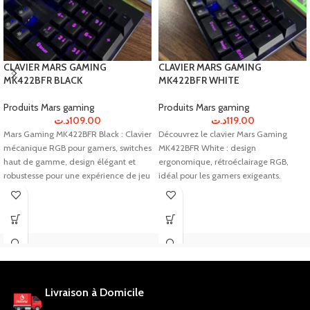
CLAVIER MARS GAMING
CLAVIER MARS GAMING
MK422BFR BLACK
MK422BFR WHITE
Produits Mars gaming
Produits Mars gaming
د.ت
109.00
د.ت
119.00
Mars Gaming MK422BFR Black : Clavier
Découvrez le clavier Mars Gaming
mécanique RGB pour gamers, switches
MK422BFR White : design
haut de gamme, design élégant et
ergonomique, rétroéclairage RGB,
robustesse pour une expérience de jeu
idéal pour les gamers exigeants.
ultime.
Commandez-le dès maintenant !
Livraison à Domicile