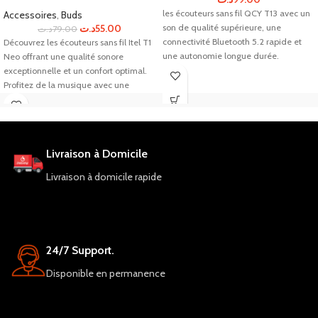
les écouteurs sans fil QCY T13 avec un
Accessoires
,
Buds
د.ت
55.00
son de qualité supérieure, une
د.ت
79.00
connectivité Bluetooth 5.2 rapide et
Découvrez les écouteurs sans fil Itel T1
une autonomie longue durée.
Neo offrant une qualité sonore
exceptionnelle et un confort optimal.
Profitez de la musique avec une
grande liberté de mouvement et une
autonomie de 6 heures.
Livraison à Domicile
Livraison à domicile rapide
24/7 Support.
Disponible en permanence