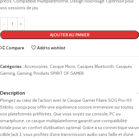
précis. Compatible multiplateforme. Design noir/rouge. Optimisé pour
vos sessions de jeu.
AJOUTER AU PANIER
Compare
Add to wishlist
Catégories :
Accessoires
,
Casque Micro
,
Casques Bluetooth
,
Casques
Gaming
,
Gaming
,
Produits SPIRIT OF GAMER
Description
Plongez au cœur de l’action avec le Casque Gamer Filaire SOG Pro-H3
Stéréo, conçu pour offrir une expérience sonore immersive sur toutes
vos plateformes préférées. Que vous soyez sur console, PC ou
smartphone, ce casque multiplateforme garantit une compatibilité
totale pour un confort d’utilisation optimal. Grâce à sa connectique via un
câble Jack 3, vous profitez d’une transmission audio sans faille et d’une