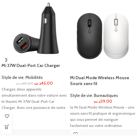
Mi 37W Dual-Port Car Charger
Style de vie
,
Mobilités
Mi Dual Mode Wireless Mouse
د.ت
45.00
Souris sans fil
د.ت
49.00
Chargez deux appareils
Style de vie
,
Bureautiques
simultanément dans votre voiture avec
د.ت
39.00
le Xiaomi Mi 37W Dual-Port Car
la Mi Dual Mode Wireless Mouse - une
Charger. Avec une puissance de sortie
souris sans fil pratique et ergonomique
de 37W et des ports USB-A et USB-C,
qui vous permet de naviguer
vous pouvez charger rapidement votre
facilement sur votre ordinateur
téléphone, tablette ou autre appareil
portable ou de bureau.
compatible. Compact et facile à