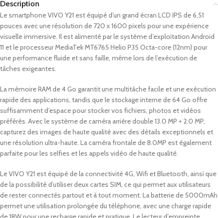
Description
Le smartphone VIVO Y21 est équipé d’un grand écran LCD IPS de 6,51
pouces avec une résolution de 720 x 1600 pixels pour une expérience
visuelle immersive. Il est alimenté par le système d’exploitation Android
11 et le processeur MediaTek MT6765 Helio P35 Octa-core (12nm) pour
une performance fluide et sans faille, même lors de l’exécution de
tâches exigeantes.
La mémoire RAM de 4 Go garantit une multitâche facile et une exécution
rapide des applications, tandis que le stockage interne de 64 Go offre
suffisamment d’espace pour stocker vos fichiers, photos et vidéos
préférés. Avec le système de caméra arrière double 13.0 MP + 2.0 MP,
capturez des images de haute qualité avec des détails exceptionnels et
une résolution ultra-haute. La caméra frontale de 8.0MP est également
parfaite pour les selfies et les appels vidéo de haute qualité.
Le VIVO Y21 est équipé de la connectivité 4G, Wifi et Bluetooth, ainsi que
de la possibilité d’utiliser deux cartes SIM, ce qui permet aux utilisateurs
de rester connectés partout et à tout moment. La batterie de 5000mAh
permet une utilisation prolongée du téléphone, avec une charge rapide
de 18W pour une recharge rapide et pratique. Le lecteur d’empreinte