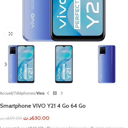
Click to enlarge
Accueil
Téléphones
Vivo
Smartphone VIVO Y21 4 Go 64 Go
د.ت
630.00
د.ت
659.00