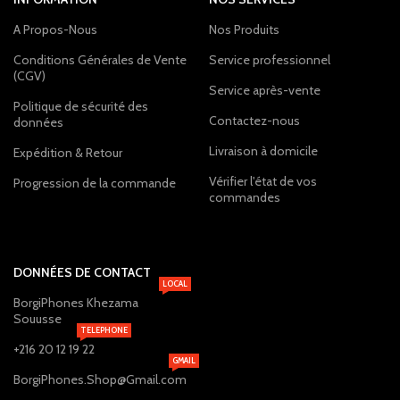
A Propos-Nous
Nos Produits
Conditions Générales de Vente
Service professionnel
(CGV)
Service après-vente
Politique de sécurité des
Contactez-nous
données
Livraison à domicile
Expédition & Retour
Vérifier l'état de vos
Progression de la commande
commandes
DONNÉES DE CONTACT
LOCAL
BorgiPhones Khezama
Souusse
TELEPHONE
+216 20 12 19 22
GMAIL
BorgiPhones.Shop@Gmail.com