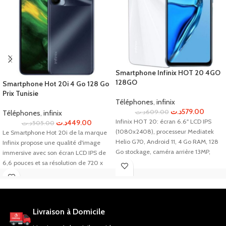
Smartphone Infinix HOT 20 4GO
128GO
Smartphone Hot 20i 4 Go 128 Go
Prix Tunisie
Téléphones
,
infinix
د.ت
579.00
د.ت
609.00
Téléphones
,
infinix
Infinix HOT 20: écran 6.6" LCD IPS
د.ت
449.00
د.ت
505.00
(1080x2408), processeur Mediatek
Le Smartphone Hot 20i de la marque
Helio G70, Android 11, 4 Go RAM, 128
Infinix propose une qualité d'image
Go stockage, caméra arrière 13MP,
immersive avec son écran LCD IPS de
caméra avant 8MP, 4G, WiFi,
6,6 pouces et sa résolution de 720 x
Bluetooth, double SIM, batterie Li-Po
1612 pixels. Son processeur MediaTek
5200mAh, capteur d'empreinte
MT6762G Helio G25 Octa-core assure
digitale et déverrouillage facial,
une performance rapide et sa batterie
garantie 1 an.
Li-Po de 5000 mAh offre une
Livraison à Domicile
autonomie suffisante. Un choix idéal
pour une utilisation personnelle ou