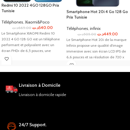
Redmi 10 2022 4GO 128GO Prix
Tunisie
Smartphone Hot 20i 4 Go 128 Go
Prix Tunisie
Téléphones
,
Xiaomi&Poco
د.ت
540.00
د.ت
669.00
Téléphones
,
infinix
Le Smartphone XIAOMI Redmi 10
د.ت
449.00
د.ت
505.00
2022 4 GO 128 GO est un téléphone
Le Smartphone Hot 20i de la marque
performant et polyvalent avec un
Infinix propose une qualité d'image
écran FHD+ de 6,5 pouces, une
immersive avec son écran LCD IPS de
batterie de 5000 mAh, une caméra
6,6 pouces et sa résolution de 720 x
quadruple, un processeur puissant et
1612 pixels. Son processeur MediaTek
une mémoire de stockage de 128 Go.
MT6762G Helio G25 Octa-core assure
Il est compétitif en termes de prix et
une performance rapide et sa batterie
offre de nombreuses fonctionnalités, il
Li-Po de 5000 mAh offre une
Livraison à Domicile
est donc recommandé de le
autonomie suffisante. Un choix idéal
commander dès maintenant.
pour une utilisation personnelle ou
Livraison à domicile rapide
professionnelle.
24/7 Support.