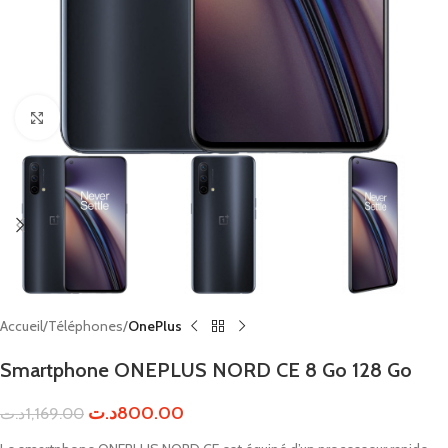
Click to enlarge
Accueil
Téléphones
OnePlus
Smartphone ONEPLUS NORD CE 8 Go 128 Go
د.ت
800.00
د.ت
1,169.00