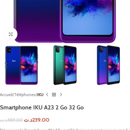
Click to enlarge
Accueil
Téléphones
IKU
Smartphone IKU A23 2 Go 32 Go
د.ت
239.00
د.ت
369.00