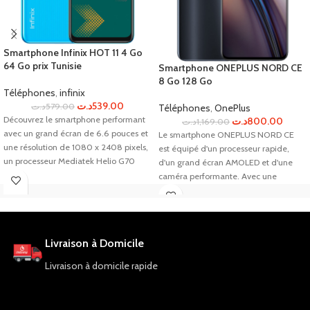
Smartphone Infinix HOT 11 4 Go
64 Go prix Tunisie
Smartphone ONEPLUS NORD CE
8 Go 128 Go
Téléphones
,
infinix
د.ت
539.00
د.ت
579.00
Téléphones
,
OnePlus
Découvrez le smartphone performant
د.ت
800.00
د.ت
1,169.00
avec un grand écran de 6.6 pouces et
Le smartphone ONEPLUS NORD CE
une résolution de 1080 x 2408 pixels,
est équipé d'un processeur rapide,
un processeur Mediatek Helio G70
d'un grand écran AMOLED et d'une
Octa-core, une mémoire RAM de 4
caméra performante. Avec une
Go, un stockage de 64 Go, des
mémoire vive de 8 Go et un stockage
caméras arrière de 13 MP f/1.8 et
interne de 128 Go, vous avez
frontale de 8 MP f/2.0, une
amplement d'espace pour toutes vos
connectivité 4G, WiFi, Bluetooth et
applications et fichiers. Profitez
Livraison à Domicile
Double SIM, une batterie Li-Po de
également de la connectivité 5G, de la
5200 mAh, un capteur d'empreinte
batterie longue durée et de la garantie
Livraison à domicile rapide
digitale et un déverrouillage facial, le
de 1 an.
tout avec une garantie d'un an.