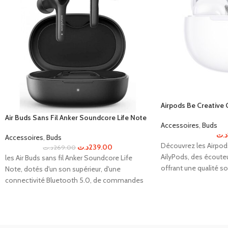
Airpods Be Creative
Air Buds Sans Fil Anker Soundcore Life Note
Accessoires
,
Buds
د.ت
Accessoires
,
Buds
Découvrez les Airpod
د.ت
239.00
د.ت
269.00
AilyPods, des écouteu
les Air Buds sans fil Anker Soundcore Life
offrant une qualité s
Note, dotés d'un son supérieur, d'une
connectivité rapide et
connectivité Bluetooth 5.0, de commandes
pratique et confortabl
tactiles et d'une autonomie de 7 heures. L'étui
quotidienne.
de charge sans fil vous offre jusqu'à 40 heures
d'écoute.