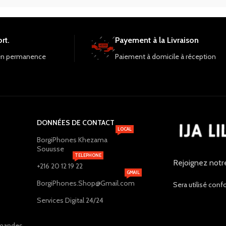
rt.
Payement à la Livraison
en permanence
Paiement à domicile à réception
DONNÉES DE CONTACT
LOCAL
BorgiPhones Khezama
Souusse
TELEPHONE
Rejoignez notr
+216 20 12 19 22
GMAIL
BorgiPhones.Shop@Gmail.com
Sera utilisé conf
Services Digital 24/24
ommandes