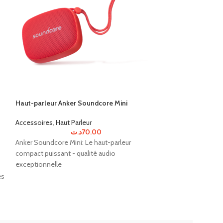
Haut-parleur Anker Soundcore Mini
Accessoires
,
Haut Parleur
OnePlus Bullets W
د.ت
70.00
Bluetooth
Anker Soundcore Mini: Le haut-parleur
compact puissant - qualité audio
Accessoires
,
Ecou
exceptionnelle
د.ت
1
Profitez d'un son p
es
écouteurs sans fil
Design ergonomiqu
e
autonomie de 20 
es