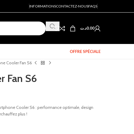
INFORMATIONS
CONTACTEZ-NOUS
FAQS
د.ت
0.00
OFFRE SPÉCIALE
ne Cooler Fan S6
r Fan S6
rtphone Cooler S6 : performance optimale, design
rchauffez plus !