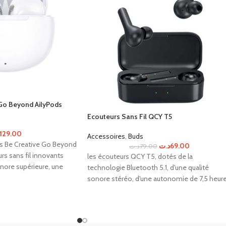
 Go Beyond AilyPods
Ecouteurs Sans Fil QCY T5
129.00
Accessoires
,
Buds
s Be Creative Go Beyond
د.ت
69.00
د.ت
79.00
rs sans fil innovants
les écouteurs QCY T5, dotés de la
onore supérieure, une
technologie Bluetooth 5.1, d'une qualité
 stable, et un design
sonore stéréo, d'une autonomie de 7,5 heur
e pour une utilisation
et d'une portée Bluetooth de 10 mètres.
Profitez d'une connexion automatique, d'un
commande tactile et de la prise en charge d
assistants vocaux.