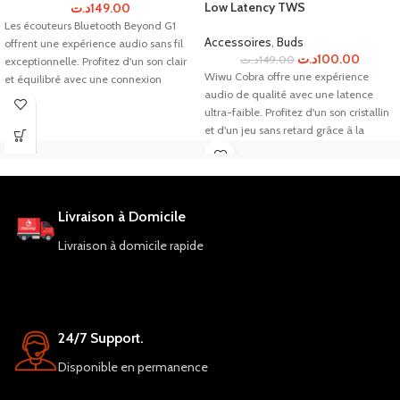
Low Latency TWS
د.ت
149.00
Les écouteurs Bluetooth Beyond G1
Accessoires
,
Buds
offrent une expérience audio sans fil
د.ت
100.00
د.ت
149.00
exceptionnelle. Profitez d'un son clair
Wiwu Cobra offre une expérience
et équilibré avec une connexion
audio de qualité avec une latence
stable.
ultra-faible. Profitez d'un son cristallin
et d'un jeu sans retard grâce à la
technologie Bluetooth 5.0. Les
écouteurs ont une autonomie de 5
heures e
Livraison à Domicile
Livraison à domicile rapide
24/7 Support.
Disponible en permanence