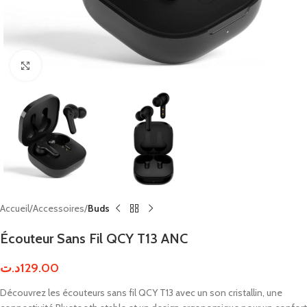
Click to enlarge
Accueil
Accessoires
Buds
Écouteur Sans Fil QCY T13 ANC
د.ت
129.00
Découvrez les écouteurs sans fil QCY T13 avec un son cristallin, une