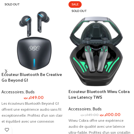
SOLD OUT
SALE
SOLD OUT
Ecouteur Bluetooth Be Creative
Go Beyond G1
Ecouteur Bluetooth Wiwu Cobra
Accessoires
,
Buds
Low Latency TWS
د.ت
149.00
Les écouteurs Bluetooth Beyond G1
Accessoires
,
Buds
offrent une expérience audio sans fil
د.ت
100.00
د.ت
149.00
exceptionnelle. Profitez d'un son clair
Wiwu Cobra offre une expérience
et équilibré avec une connexion
audio de qualité avec une latence
stable.
ultra-faible. Profitez d'un son cristallin