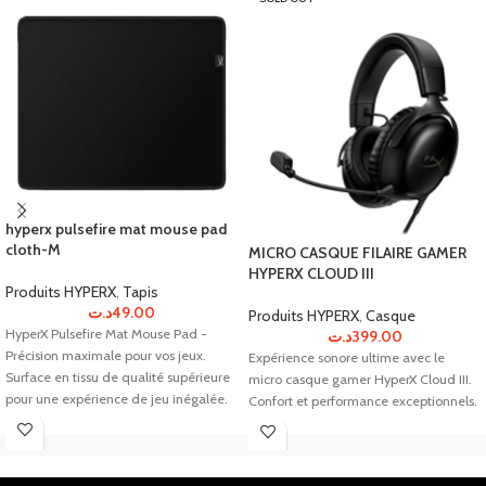
hyperx pulsefire mat mouse pad
cloth-M
MICRO CASQUE FILAIRE GAMER
HYPERX CLOUD III
Produits HYPERX
,
Tapis
د.ت
49.00
Produits HYPERX
,
Casque
HyperX Pulsefire Mat Mouse Pad -
د.ت
399.00
Précision maximale pour vos jeux.
Expérience sonore ultime avec le
Surface en tissu de qualité supérieure
micro casque gamer HyperX Cloud III.
pour une expérience de jeu inégalée.
Confort et performance exceptionnels.