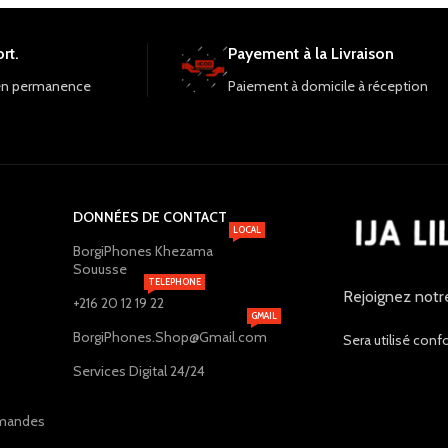
rt.
Payement à la Livraison
en permanence
Paiement à domicile à réception
DONNÉES DE CONTACT
LOCAL
BorgiPhones Khezama
Souusse
TELEPHONE
Rejoignez notr
+216 20 12 19 22
GMAIL
BorgiPhones.Shop@Gmail.com
Sera utilisé conf
Services Digital 24/24
ommandes