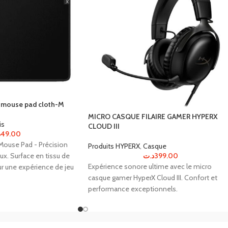
t mouse pad cloth-M
MICRO CASQUE FILAIRE GAMER HYPERX
is
CLOUD III
د
49.00
Mouse Pad - Précision
Produits HYPERX
,
Casque
x. Surface en tissu de
د.ت
399.00
Expérience sonore ultime avec le micro
ur une expérience de jeu
casque gamer HyperX Cloud III. Confort et
performance exceptionnels.