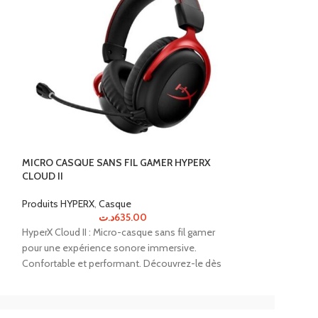
SOURIS FILAIRE
HASTE
MICRO CASQUE SANS FIL GAMER HYPERX
CLOUD II
Produits HYPERX
,
Produits HYPERX
,
Casque
Découvrez la perf
د.ت
635.00
souris gamer Hyper
HyperX Cloud II : Micro-casque sans fil gamer
et vitesse inégalé
pour une expérience sonore immersive.
Confortable et performant. Découvrez-le dès
maintenant !