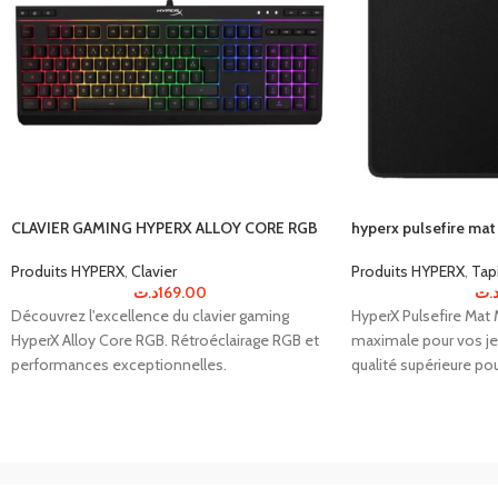
CLAVIER GAMING HYPERX ALLOY CORE RGB
hyperx pulsefire ma
Produits HYPERX
,
Clavier
Produits HYPERX
,
Tap
د.ت
169.00
.ت
Découvrez l'excellence du clavier gaming
HyperX Pulsefire Mat 
HyperX Alloy Core RGB. Rétroéclairage RGB et
maximale pour vos jeu
performances exceptionnelles.
qualité supérieure po
inégalée.