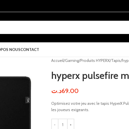
OPOS NOUS
CONTACT
Accueil
Gaming
Produits HYPERX
Tapis
hyp
hyperx pulsefire 
د.ت
69.00
Optimisez votre jeu avec le tapis HyperX Pul
les joueurs exigeants.