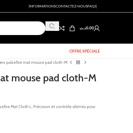
INFORMATIONS
CONTACTEZ-NOUS
FAQS
د.ت
0.00
OFFRE SPÉCIALE
erx pulsefire mat mouse pad cloth-M
mat mouse pad cloth-M
sefire Mat Cloth L. Précision et contrôle ultimes pour