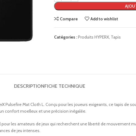
AJOU
Compare
Add to wishlist
Catégories :
Produits HYPERX
,
Tapis
DESCRIPTION
FICHE TECHNIQUE
 Pulsefire Mat Cloth L. Conçu pour les joueurs exigeants, ce tapis de s
 un confort moelleux et une précision inégalée.
éal pour les amateurs de jeux qui recherchent une liberté de mouvement ma
éances de jeu intenses.