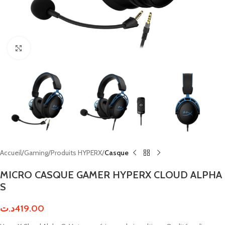
Click to enlarge
Accueil
Gaming
Produits HYPERX
Casque
MICRO CASQUE GAMER HYPERX CLOUD ALPHA
S
د.ت
419.00