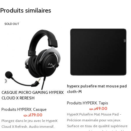
Produits similaires
SOLD OUT
hyperx pulsefire mat mouse pad
cloth-M
CASQUE MICRO GAMING HYPERX
CLOUD X RERESH
Produits HYPERX
,
Tapis
د.ت
49.00
Produits HYPERX
,
Casque
HyperX Pulsefire Mat Mouse Pad -
د.ت
179.00
Précision maximale pour vos jeux.
Plongez dans le jeu avec le HyperX
Surface en tissu de qualité supérieure
Cloud X Refresh. Audio immersif,