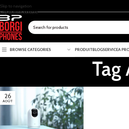
Skip to navigation
Skip to main content
SELECT CATEGORY
BROWSE CATEGORIES
PRODUIT
BLOG
SERVICE
A PR
Tag 
26
AOÛT