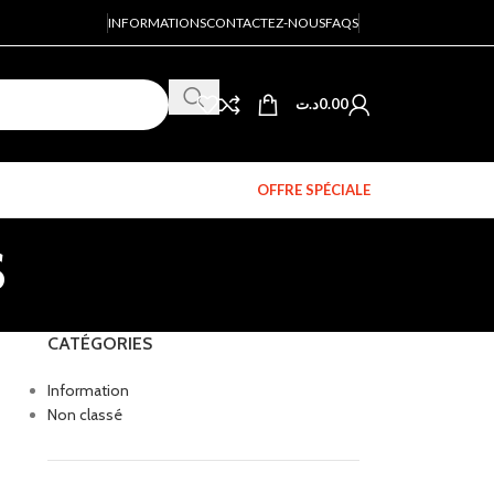
INFORMATIONS
CONTACTEZ-NOUS
FAQS
د.ت
0.00
OFFRE SPÉCIALE
s
CATÉGORIES
Information
Non classé