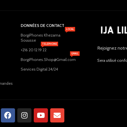
DONNÉES DE CONTACT
LOCAL
BorgiPhones Khezama
Souusse
TELEPHONE
Rejoignez notr
+216 20 12 19 22
GMAIL
BorgiPhones.Shop@Gmail.com
Sera utilisé conf
Services Digital 24/24
ommandes