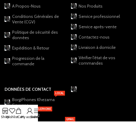
A Propos-Nous
Nos Produits
Conditions Générales de
Service professionnel
Vente (CGV)
Service après-vente
Politique de sécurité des
Contactez-nous
données
Livraison à domicile
Expédition & Retour
Vérifier l'état de vos
Progression de la
commandes
commande
DONNÉES DE CONTACT
LOCAL
BorgiPhones Khezama
Souusse
TELEPHONE
+216 20 12 19 22
Shop
Wishlist
Cart
My account
Sidebar
GMAIL
BorgiPhones.Shop@Gmail.com