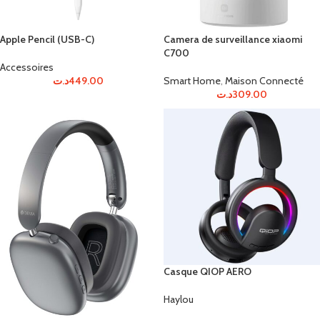
Apple Pencil (USB-C)
Camera de surveillance xiaomi
C700
Accessoires
د.ت
449.00
Smart Home
,
Maison Connecté
د.ت
309.00
Casque QIOP AERO
Haylou