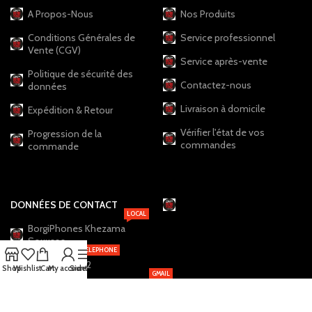
A Propos-Nous
Nos Produits
Conditions Générales de
Service professionnel
Vente (CGV)
Service après-vente
Politique de sécurité des
Contactez-nous
données
Livraison à domicile
Expédition & Retour
Vérifier l'état de vos
Progression de la
commandes
commande
DONNÉES DE CONTACT
LOCAL
BorgiPhones Khezama
Souusse
TELEPHONE
+216 20 12 19 22
Shop
Wishlist
Cart
My account
Sidebar
GMAIL
BorgiPhones.Shop@Gmail.com