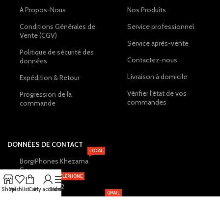
A Propos-Nous
Nos Produits
Conditions Générales de
Service professionnel
Vente (CGV)
Service après-vente
Politique de sécurité des
Contactez-nous
données
Livraison à domicile
Expédition & Retour
Vérifier l'état de vos
Progression de la
commandes
commande
DONNÉES DE CONTACT
LOCAL
BorgiPhones Khezama
Souusse
TELEPHONE
+216 20 12 19 22
Shop
Wishlist
Cart
My account
Sidebar
GMAIL
BorgiPhones.Shop@Gmail.com