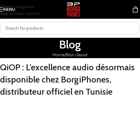
Skip to navigation
MENU
Skip to main content
Blog
Home
Non classé
QiOP :
L’excellence
audio
désormais
disponible
chez
BorgiPhones,
distributeur
officiel
en
Tunisie