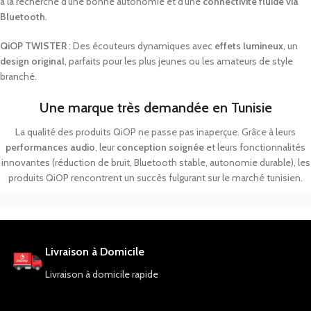
à
la
recherche
d’une
bonne
autonomie
et
d’une
connectivité
fluide
via
Bluetooth
.
QiOP
TWISTER
:
Des
écouteurs
dynamiques
avec
effets
lumineux
,
un
design
original
,
parfaits
pour
les
plus
jeunes
ou
les
amateurs
de
style
branché.
Une marque très demandée en Tunisie
La
qualité
des
produits
QiOP
ne
passe
pas
inaperçue.
Grâce
à
leurs
performances
audio
,
leur
conception
soignée
et
leurs
fonctionnalités
innovantes (
réduction
de
bruit,
Bluetooth
stable,
autonomie
durable),
les
produits
QiOP
rencontrent
un
succès
fulgurant
sur
le
marché
tunisien.
Livraison à Domicile
Livraison à domicile rapide