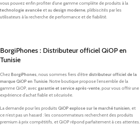
vous
pouvez
enfin
profiter
d’une
gamme
complète
de
produits
à
la
technologie
avancée
et
au
design
moderne
,
plébiscités
par
les
utilisateurs
à
la
recherche
de
performance
et
de
fiabilité.
BorgiPhones :
Distributeur
officiel
QiOP
en
Tunisie
Chez
BorgiPhones
,
nous
sommes
fiers
d’être
distributeur
officiel
de
la
marque
QiOP
en
Tunisie
.
Notre
boutique
propose
l’ensemble
de
la
gamme
QiOP,
avec
garantie
et
service
après-
vente
,
pour
vous
offrir
une
expérience
d’achat
fiable
et
sécurisée.
La
demande
pour
les
produits
QiOP
explose
sur
le
marché
tunisien
,
et
ce
n’est
pas
un
hasard :
les
consommateurs
recherchent
des
produits
premium
à
prix
compétitifs,
et
QiOP
répond
parfaitement
à
ces
attentes.