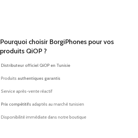
Pourquoi
choisir
BorgiPhones
pour
vos
produits
QiOP ?
Distributeur
officiel
QiOP
en
Tunisie
Produits
authentiques
garantis
Service
après-
vente
réactif
Prix
compétitifs
adaptés
au
marché
tunisien
Disponibilité
immédiate
dans
notre
boutique