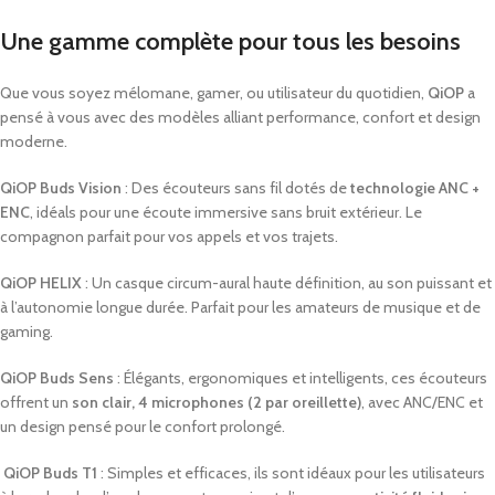
Une
gamme
complète
pour
tous
les
besoins
Que
vous
soyez
mélomane,
gamer,
ou
utilisateur
du
quotidien,
QiOP
a
pensé
à
vous
avec
des
modèles
alliant
performance,
confort
et
design
moderne.
QiOP
Buds
Vision
:
Des
écouteurs
sans
fil
dotés
de
technologie
ANC +
ENC
,
idéals
pour
une
écoute
immersive
sans
bruit
extérieur.
Le
compagnon
parfait
pour
vos
appels
et
vos
trajets.
QiOP
HELIX
:
Un
casque
circum-
aural
haute
définition,
au
son
puissant
et
à
l’autonomie
longue
durée.
Parfait
pour
les
amateurs
de
musique
et
de
gaming.
QiOP
Buds
Sens
:
Élégants,
ergonomiques
et
intelligents,
ces
écouteurs
offrent
un
son
clair,
4
microphones (
2
par
oreillette)
,
avec
ANC/
ENC
et
un
design
pensé
pour
le
confort
prolongé.
QiOP
Buds
T1
:
Simples
et
efficaces,
ils
sont
idéaux
pour
les
utilisateurs