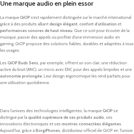
Une marque audio en plein essor
La
marque
QiOP
s’est
rapidement
distinguée
sur
le
marché
international
grâce
à
des
produits
alliant
design
élégant,
confort
d’utilisation
et
performances
sonores
de
haut
niveau
.
Que
ce
soit
pour
écouter
de
la
musique,
passer
des
appels
ou
profiter
d’une
immersion
audio
en
gaming,
QiOP
propose
des
solutions
fiables,
durables
et
adaptées
à
tous
les
usages.
Les
QiOP
Buds
Sens
,
par
exemple,
offrent
un
son
clair,
une
réduction
active
du
bruit (
ANC),
un
micro
avec
ENC
pour
des
appels
limpides
et
une
autonomie
prolongée
.
Leur
design
ergonomique
les
rend
parfaits
pour
une
utilisation
quotidienne.
Dans
l’univers
des
technologies
intelligentes,
la
marque
QiOP
se
distingue
par
la
qualité
supérieure
de
ses
produits
audio
,
ses
innovations
électroniques
et
ses
montres
connectées
élégantes
.
Aujourd’hui,
grâce
à
BorgiPhones
,
distributeur
officiel
de
QiOP
en
Tunisie,