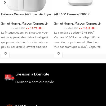
Friteuse Xiaomi Mi Smart Air Fryer
MI 360° Camera 1080P
Smart Home
,
Maison Connecté
Smart Home
,
Maison Connecté
د.ت
329.00
د.ت
140.00
د.ت
419.00
د.ت
149.00
La friteuse Xiaomi Mi Smart Air Fryer
La caméra de sécurité MI 360°
est un appareil de cuisine intelligent
Camera 1080P est un dispositif de
qui permet de frire des aliments avec
surveillance performant offrant une
peu ou pas d'huile, offrant ainsi une
vue panoramique à 360°. Capturez
alternative plus saine aux méthodes
des vidéos haute définition en temps
de friture traditionnelles. Avec des
réel pour une protection accrue de
fonctionnalités de contrôle intelligent
votre propriété.
et une grande capacité, cette friteuse
est un choix pratique pour ceux qui
Livraison à Domicile
cherchent à préparer des repas
délicieux et sains.
Livraison à domicile rapide