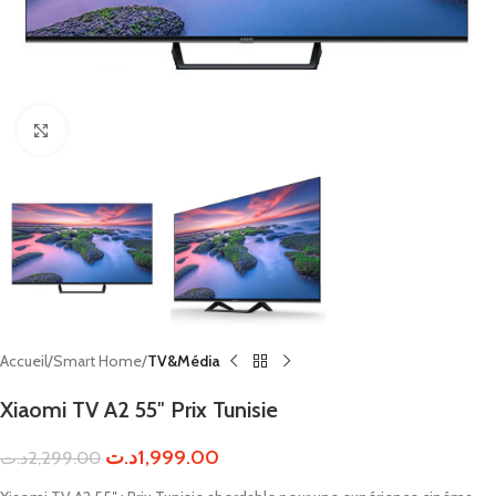
Click to enlarge
Accueil
Smart Home
TV&Média
Xiaomi TV A2 55″ Prix Tunisie
د.ت
1,999.00
د.ت
2,299.00