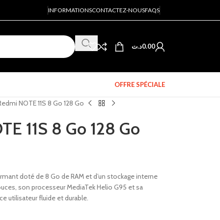
INFORMATIONS
CONTACTEZ-NOUS
FAQS
د.ت
0.00
OFFRE SPÉCIALE
Redmi NOTE 11S 8 Go 128 Go
E 11S 8 Go 128 Go
rmant doté de 8 Go de RAM et d’un stockage interne
pouces, son processeur MediaTek Helio G95 et sa
 utilisateur fluide et durable.