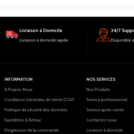
compétitif en termes de prix et offre de
fluides. Stockez vos 
nombreuses fonctionnalités, il est donc
stockage interne exte
recommandé de le commander dès
appareils photo avant
maintenant.
idéaux pour prendre d
Livraison à Domicile
24/7 Suppo
Avec une batterie de
connectivité Wi-Fi et
Livraison à domicile rapide
Disponible 
garantie d'un an, c'est
INFORMATION
NOS SERVICES
A Propos-Nous
Nos Produits
Conditions Générales de Vente (CGV)
Service professionnel
Politique de sécurité des données
Service après-vente
Expédition & Retour
Contactez-nous
Progression de la commande
Livraison à domicile