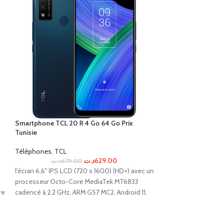
Smartphone TCL 20 R 4 Go 64 Go Prix
Tunisie
TECNO SPARK 8 4 
Téléphones
,
TCL
Téléphones
,
Tec
د.ت
629.00
د.ت
679.00
د.ت
50
l'écran 6,6" IPS LCD (720 x 1600) (HD+) avec un
Le Spark 8 est un
processeur Octo-Core MediaTek MT6833
un écran de 6,52 
re
cadencé à 2,2 GHz, ARM G57 MC2, Android 11,
Core, 2 Go de RAM 
une RAM de 4 Go et un stockage de 64 Go.
dispose également
Avec un triple appareil photo arrière, une
de 16 MP et d'une