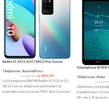
Redmi 10 2022 4GO 128GO Prix Tunisie
Smartphone NOKIA C1
Téléphones
,
Xiaomi&Poco
د.ت
540.00
د.ت
669.00
Téléphones
,
Nokia
Le Smartphone XIAOMI Redmi 10 2022 4 GO
د.ت
209.
128 GO est un téléphone performant et
Optimisez votre bud
polyvalent avec un écran FHD+ de 6,5 pouces,
la qualité avec ce sm
une batterie de 5000 mAh, une caméra
HD+ de 5,45 pouces, 
quadruple, un processeur puissant et une
Quad-core 1,3 GHz e
mémoire de stockage de 128 Go. Il est
Go, ce téléphone of