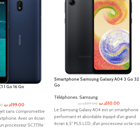
Smartphone Samsung Galaxy A04 3 Go 32
Go
 1 Go 16 Go
Téléphones
,
Samsung
د.ت
510.00
د.ت
539.00
د.ت
199.00
00
Le Samsung Galaxy A04 est un smartphone
get sans compromettre
performant et abordable équipé d'un grand
artphone. Avec un écran
écran 6,5" PLS LCD, d'un processeur octa-co
un processeur SC7731e
rapide, d'une caméra arrière double de 50MP
t une mémoire RAM de 1
et d'une batterie de 5000mAh pour une
fre des performances