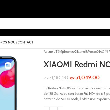
OPOS NOUS
CONTACT
Accueil
Téléphones
Xiaomi&Poco
XIAOMI 
XIAOMI Redmi NOT
د.ت
1,049.00
د.ت
1,110.00
Le Redmi Note 11S est un smartphone perfo
de 128 Go. Avec son écran Full HD+ de 6,5 
batterie de 5000 mAh, il offre une expérience