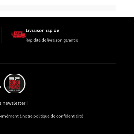
e.
connectivité 5G, Wifi, Bluetooth et double
une utilisation pr
SIM, et une garantie de 1 an.
Livraison rapide
Rapidité de livraison garantie
e newsletter !
ormément à notre politique de confidentialité