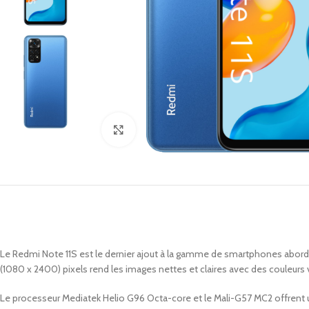
Click to enlarge
Le Redmi Note 11S est le dernier ajout à la gamme de smartphones abordab
(1080 x 2400) pixels rend les images nettes et claires avec des couleurs 
Le processeur Mediatek Helio G96 Octa-core et le Mali-G57 MC2 offrent un