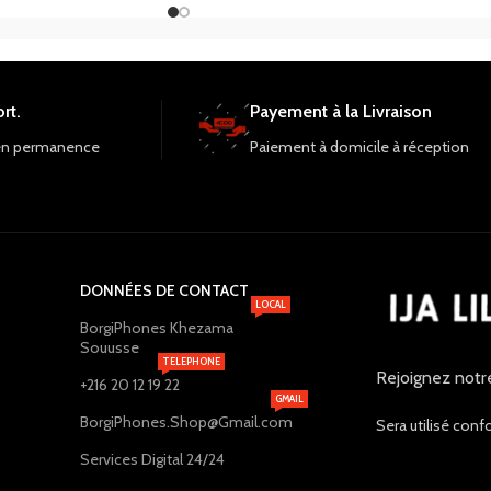
utilisation intensive tout au long de la journé
fichiers avec 16 Go de
nsible jusqu'à 64 Go. Les
 et arrière de 5 MP sont
es photos de qualité.
rt.
Payement à la Livraison
 2500 mAh, une
 Bluetooth et une
en permanence
Paiement à domicile à réception
 un choix judicieux.
DONNÉES DE CONTACT
LOCAL
BorgiPhones Khezama
Souusse
TELEPHONE
Rejoignez notr
+216 20 12 19 22
GMAIL
BorgiPhones.Shop@Gmail.com
Sera utilisé conf
Services Digital 24/24