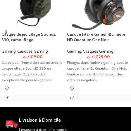
Casque de jeu uRage SoundZ
Casque Filaire Gamer JBL haute
330, camouflage
HD Quantum One Noir
Gaming
,
Casques Gaming
Gaming
,
Casques Gaming
د.ت
109.00
د.ت
1,029.00
Optez pour l'immersion ultime avec le
Plongez dans l'univers gaming avec le
casque uRage SoundZ 330 en
casque filaire JBL Quantum One Noir.
camouflage. Qualité audio
Qualité sonore HD ultime pour des
exceptionnelle pour les gamers
victoires inégalées.
exigeants.
Livraison à Domicile
Livraison à domicile rapide