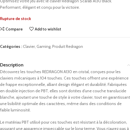
Optimisez votre jeu avec le clavier Redragon Scarab A130 Black.
Performant, élégant et conçu pour la victoire.
Rupture de stock
Compare
Add to wishlist
Catégories :
Clavier
,
Gaming
,
Produit Redragon
Description
Découvrez les touches REDRAGON A130 en cristal, conçues pour les
claviers mécaniques à 104 touches. Ces touches offrent une expérience
de frappe exceptionnelle, alliant design élégant et durabilité. Fabriquées
en double injection de PBT, elles sont dotées d’une couche translucide
blanche, ajoutant une touche de style à votre clavier, tout en garantissant
une lisibilité optimale des caractères, même dans des conditions de
faible luminosité.
Le matériau PBT utilisé pour ces touches est résistant à la décoloration,
assurant une apparence impeccable sur le long terme. Vous n’aurez pas à