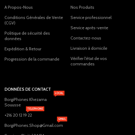
A Propos-Nous
Nos Produits
Conditions Générales de Vente
Service professionnel
(CGV)
Service après-vente
Politique de sécurité des
Contactez-nous
données
Livraison à domicile
Expédition & Retour
Vérifier l'état de vos
Progression de la commande
commandes
DONNÉES DE CONTACT
LOCAL
BorgiPhones Khezama
Souusse
TELEPHONE
+216 20 12 19 22
GMAIL
BorgiPhones.Shop@Gmail.com