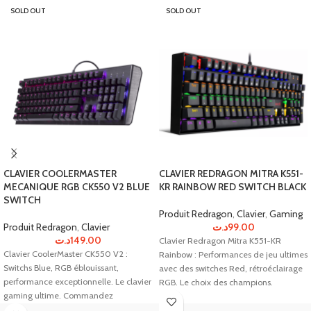
SOLD OUT
SOLD OUT
CLAVIER COOLERMASTER
CLAVIER REDRAGON MITRA K551-
MECANIQUE RGB CK550 V2 BLUE
KR RAINBOW RED SWITCH BLACK
SWITCH
Produit Redragon
,
Clavier
,
Gaming
Produit Redragon
,
Clavier
د.ت
99.00
د.ت
149.00
Clavier Redragon Mitra K551-KR
Clavier CoolerMaster CK550 V2 :
Rainbow : Performances de jeu ultimes
Switchs Blue, RGB éblouissant,
avec des switches Red, rétroéclairage
performance exceptionnelle. Le clavier
RGB. Le choix des champions.
gaming ultime. Commandez
Maintenant!!