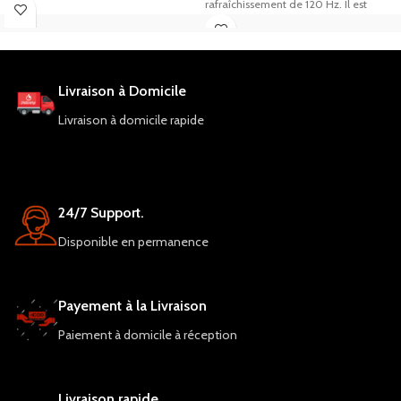
Octa-core, une mémoire RAM de 4
rafraîchissement de 120 Hz. Il est
Go, un stockage de 64 Go, des
équipé d'un processeur Mediatek
caméras arrière de 13 MP f/1.8 et
Helio G96 Octa-core, d'une mémoire
frontale de 8 MP f/2.0, une
RAM de 8 Go et d'un stockage interne
connectivité 4G, WiFi, Bluetooth et
de 128 Go. Avec un appareil photo
Livraison à Domicile
Double SIM, une batterie Li-Po de
arrière de 50 MP et une caméra
5200 mAh, un capteur d'empreinte
frontale de 8 MP, la connectivité 4G,
Livraison à domicile rapide
digitale et un déverrouillage facial, le
Wifi et Bluetooth, ainsi qu'un capteur
tout avec une garantie d'un an.
d'empreintes digitales et une batterie
Li-Ion 5000 mAh, il est un choix
judicieux pour ceux qui cherchent un
smartphone performant et abordable.
24/7 Support.
Disponible en permanence
Payement à la Livraison
Paiement à domicile à réception
Livraison rapide