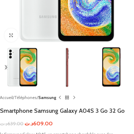
Click to enlarge
Accueil
Téléphones
Samsung
Smartphone Samsung Galaxy A04S 3 Go 32 Go
د.ت
609.00
د.ت
639.00