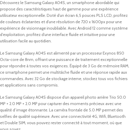
Découvrez le Samsung Galaxy A04S, un smartphone abordable qui
propose des caractéristiques haut de gamme pour une expérience
utilisateur exceptionnelle. Doté d’un écran 6,5 pouces PLS LCD, profitez
de couleurs éclatantes et d’une résolution de 720 x 1600px pour une
expérience de visionnage inoubliable. Avec Android 12 comme système
d’exploitation, profitez d’une interface fluide et intuitive pour une
utilisation facile au quotidien.
Le Samsung Galaxy A04S est alimenté par un processeur Exynos 850
Octa-core de 8nm, offrant une puissance de traitement exceptionnelle
pour répondre à toutes vos exigences. Équipé de 3 Go de mémoire RAM,
ce smartphone permet une multitâche fluide et une réponse rapide aux
commandes. Avec 32 Go de stockage interne, stockez tous vos fichiers
et applications sans compromis.
Le Samsung Galaxy A04S dispose d’un appareil photo arrière Trio 50.0
MP + 2.0 MP + 2.0 MP pour capturer des moments précieux avec une
qualité d’image étonnante. La caméra frontale de 5.0 MP permet des
selfies de qualité supérieure. Avec une connectivité 4G, Wifi, Bluetooth
et Double SIM, vous pouvez rester connecté à tout moment, où que
vous soyez.