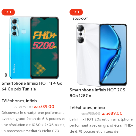
SALE
SALE
SOLD OUT
Smartphone Infinix HOT 11 4 Go
64 Go prix Tunisie
Smartphone Infinix HOT 20S
8Go 128Go
Téléphones
,
infinix
د.ت
539.00
د.ت
579.00
Téléphones
,
infinix
Découvrez le smartphone performant
د.ت
689.00
د.ت
735.00
avec un grand écran de 6.6 pouces et
Le Infinix HOT 20s est un smartphone
une résolution de 1080 x 2408 pixels,
performant avec un grand écran FHD+
un processeur Mediatek Helio G70
de 6,78 pouces et un taux de