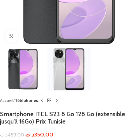
Click to enlarge
Accueil
Téléphones
Smartphone ITEL S23 8 Go 128 Go (extensible
jusqu’à 16Go) Prix Tunisie
د.ت
350.00
د.ت
459.00