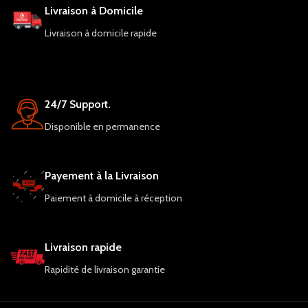
Livraison à Domicile
HD+ de 6,5 pouces et une batterie de
5000 mAh, ce smartphone offre
Livraison à domicile rapide
également une expérience de
visionnage agréable et une autonomie
suffisante pour une utilisation
quotidienne. Doté de fonctionnalités
avancées telles que le déverrouillage
24/7 Support.
facial et le capteur d'empreintes
digitales, l'Oppo A77s offre une
Disponible en permanence
sécurité supplémentaire pour vos
données.
Payement à la Livraison
Paiement à domicile à réception
Livraison rapide
Rapidité de livraison garantie