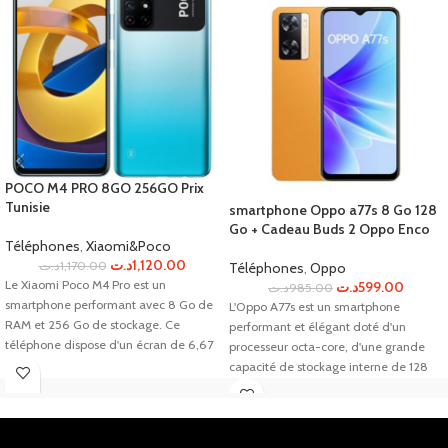
POCO M4 PRO 8GO 256GO Prix
Tunisie
smartphone Oppo a77s 8 Go 128
Go + Cadeau Buds 2 Oppo Enco
Téléphones
,
Xiaomi&Poco
د.ت
1,120.00
د.ت
1,170.00
Téléphones
,
Oppo
Le Xiaomi Poco M4 Pro est un
د.ت
599.00
د.ت
985.00
smartphone performant avec 8 Go de
L'Oppo A77s est un smartphone
RAM et 256 Go de stockage. Ce
performant et élégant doté d'un
téléphone dispose d'un écran de 6,67
processeur octa-core, d'une grande
pouces et d'une caméra arrière de 64
capacité de stockage interne de 128
mégapixels.
Go et d'une caméra arrière Dual 50MP
+ 2MP, offrant une expérience
utilisateur optimale pour les amateurs
de photographie. Avec un écran Full