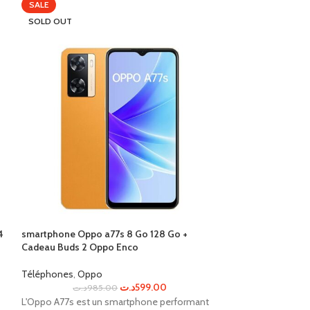
SALE
SALE
SOLD OUT
SOLD OUT
4
smartphone Oppo a77s 8 Go 128 Go +
TECNO SPARK 8 4 
Cadeau Buds 2 Oppo Enco
Téléphones
,
Tec
Téléphones
,
Oppo
د.ت
50
د.ت
599.00
د.ت
985.00
Le Spark 8 est un
L'Oppo A77s est un smartphone performant
un écran de 6,52 