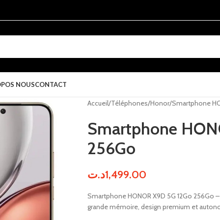
OPOS NOUS
CONTACT
Accueil
Téléphones
Honor
Smartphone H
Smartphone HON
256Go
د.ت
1,499.00
Smartphone HONOR X9D 5G 12Go 256Go – Éc
grande mémoire, design premium et autono