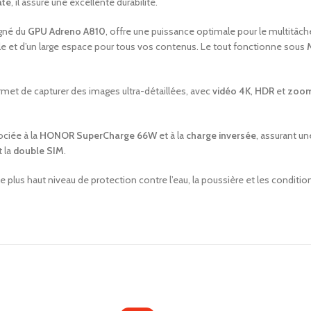
ate
, il assure une excellente durabilité.
gné du
GPU Adreno A810
, offre une puissance optimale pour le multitâche
elle et d’un large espace pour tous vos contenus. Le tout fonctionne sous
met de capturer des images ultra-détaillées, avec
vidéo 4K
,
HDR
et
zoom
ociée à la
HONOR SuperCharge 66W
et à la
charge inversée
, assurant u
 la
double SIM
.
 le plus haut niveau de protection contre l’eau, la poussière et les condi