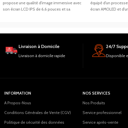
propose une qualité d'image immersive avec
équipé d'un processeu
son écran LCD IPS de 6,6 pouces et sa
écran AMOLED et d'u
résolution de 720 x 1612 pixels. Son
Avec une mémoire viv
processeur MediaTek MT6762G Helio G25
stockage interne de 
Octa-core assure une performance rapide et
amplement d'espace 
sa batterie Li-Po de 5000 mAh offre une
applications et fichie
autonomie suffisante. Un choix idéal pour une
la connectivité 5G, de
Livraison à Domicile
24/7 Suppo
utilisation personnelle ou professionnelle.
et de la garantie de 1 
Livraison à domicile rapide
Disponible 
INFORMATION
NOS SERVICES
A Propos-Nous
Nos Produits
Conditions Générales de Vente (CGV)
Service professionnel
Politique de sécurité des données
Service après-vente