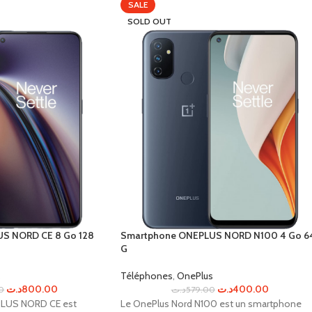
SALE
SOLD OUT
S NORD CE 8 Go 128
Smartphone ONEPLUS NORD N100 4 Go 6
G
s
Téléphones
,
OnePlus
د.ت
800.00
د.ت
400.00
00
د.ت
579.00
LUS NORD CE est
Le OnePlus Nord N100 est un smartphone