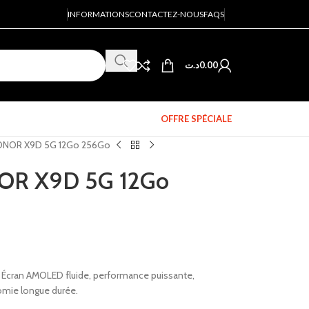
INFORMATIONS
CONTACTEZ-NOUS
FAQS
د.ت
0.00
OFFRE SPÉCIALE
ONOR X9D 5G 12Go 256Go
OR X9D 5G 12Go
ran AMOLED fluide, performance puissante,
mie longue durée.