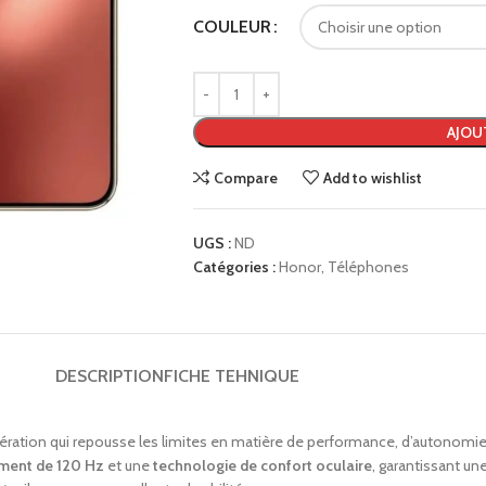
COULEUR
AJOU
Compare
Add to wishlist
UGS :
ND
Catégories :
Honor
,
Téléphones
DESCRIPTION
FICHE TEHNIQUE
ération qui repousse les limites en matière de performance, d’autonomie
ement de 120 Hz
et une
technologie de confort oculaire
, garantissant un