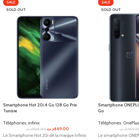
SALE
SALE
SOLD OUT
SOLD OUT
Smartphone Hot 20i 4 Go 128 Go Prix
Smartphone ONEPLU
Tunisie
Go
Téléphones
,
infinix
Téléphones
,
OnePlu
د.ت
449.00
د.ت
505.00
د.ت
1,169.
Le Smartphone Hot 20i de la marque Infinix
Le smartphone ONEP