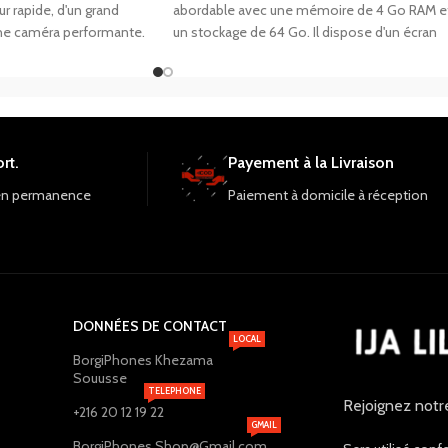
r rapide, d'un grand
abordable avec une mémoire de 4 Go RAM e
ne caméra performante.
un stockage de 64 Go. Il dispose d'un écran
e de 8 Go et un
HD+ de 6,52 pouces, d'une caméra arrière
128 Go, vous avez
triple de 13 MP et d'une caméra frontale de 8
pour toutes vos
MP. Il est alimenté par une batterie de 5000
rs. Profitez également de
mAh pour une autonomie prolongée.
 la batterie longue durée
rt.
Payement à la Livraison
an.
en permanence
Paiement à domicile à réception
DONNÉES DE CONTACT
LOCAL
BorgiPhones Khezama
Souusse
TELEPHONE
Rejoignez notr
+216 20 12 19 22
GMAIL
BorgiPhones.Shop@Gmail.com