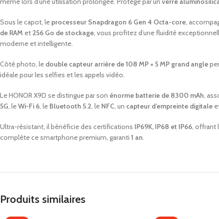
même lors d’une utilisation prolongée. Protégé par un
verre aluminosilic
Sous le capot, le
processeur Snapdragon 6 Gen 4 Octa-core
, accompa
de RAM
et
256 Go de stockage
, vous profitez d’une fluidité exceptionn
moderne et intelligente.
Côté photo, le
double capteur arrière de 108 MP + 5 MP grand angle
per
idéale pour les selfies et les appels vidéo.
Le HONOR X9D se distingue par son
énorme batterie de 8300 mAh
, ass
5G
, le
Wi-Fi 6
, le
Bluetooth 5.2
, le
NFC
, un
capteur d’empreinte digitale
et
Ultra-résistant, il bénéficie des certifications
IP69K, IP68 et IP66
, offrant
complète ce smartphone premium, garanti
1 an
.
Produits similaires