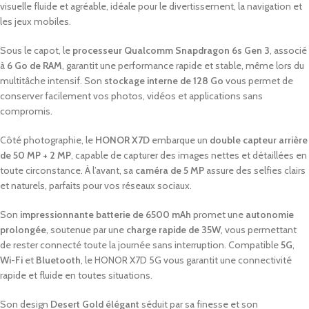
visuelle fluide et agréable, idéale pour le divertissement, la navigation et
les jeux mobiles.
Sous le capot, le
processeur Qualcomm Snapdragon 6s Gen 3
, associé
à
6 Go de RAM
, garantit une performance rapide et stable, même lors du
multitâche intensif. Son
stockage interne de 128 Go
vous permet de
conserver facilement vos photos, vidéos et applications sans
compromis.
Côté photographie, le
HONOR X7D
embarque un
double capteur arrière
de 50 MP + 2 MP
, capable de capturer des images nettes et détaillées en
toute circonstance. À l’avant, sa
caméra de 5 MP
assure des selfies clairs
et naturels, parfaits pour vos réseaux sociaux.
Son
impressionnante batterie de 6500 mAh
promet une
autonomie
prolongée
, soutenue par une
charge rapide de 35W
, vous permettant
de rester connecté toute la journée sans interruption. Compatible
5G
,
Wi-Fi
et
Bluetooth
, le HONOR X7D 5G vous garantit une connectivité
rapide et fluide en toutes situations.
Son design
Desert Gold élégant
séduit par sa finesse et son