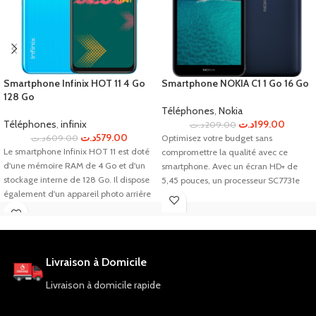
Smartphone Infinix HOT 11 4 Go
Smartphone NOKIA C1 1 Go 16 Go
128 Go
Téléphones
,
Nokia
Téléphones
,
infinix
د.ت
199.00
د.ت
209.00
د.ت
579.00
د.ت
609.00
Optimisez votre budget sans
Le smartphone Infinix HOT 11 est doté
compromettre la qualité avec ce
d'une mémoire RAM de 4 Go et d'un
smartphone. Avec un écran HD+ de
stockage interne de 128 Go. Il dispose
5,45 pouces, un processeur SC7731e
également d'un appareil photo arrière
Quad-core 1,3 GHz et une mémoire
de 13 MP avec une ouverture f/1.8 et
RAM de 1 Go, ce téléphone offre des
d'un appareil photo frontal de 8 MP
performances fluides. Stockez vos
avec une ouverture f/2.0. Ce
fichiers avec 16 Go de stockage interne
téléphone est idéal pour ceux qui
extensible jusqu'à 64 Go. Les appareils
Livraison à Domicile
recherchent un appareil fiable et
photo avant et arrière de 5 MP sont
performant pour une utilisation
idéaux pour prendre des photos de
Livraison à domicile rapide
quotidienne.
qualité. Avec une batterie de 2500
mAh, une connectivité Wi-Fi et