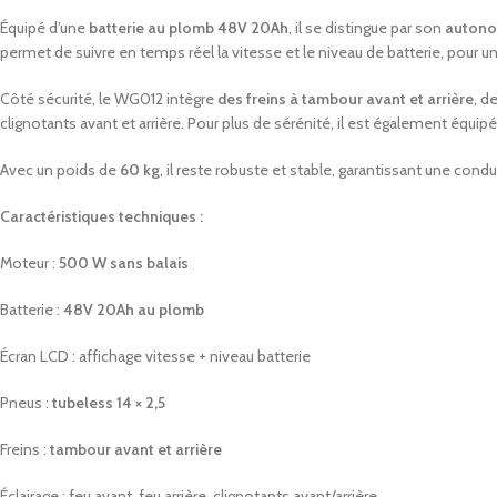
Équipé d’une
batterie au plomb 48V 20Ah
, il se distingue par son
autono
permet de suivre en temps réel la vitesse et le niveau de batterie, pour 
Côté sécurité, le WG012 intègre
des freins à tambour avant et arrière
, d
clignotants avant et arrière. Pour plus de sérénité, il est également équip
Avec un poids de
60 kg
, il reste robuste et stable, garantissant une cond
Caractéristiques techniques :
Moteur :
500 W sans balais
Batterie :
48V 20Ah au plomb
Écran LCD : affichage vitesse + niveau batterie
Pneus :
tubeless 14 × 2,5
Freins :
tambour avant et arrière
Éclairage : feu avant, feu arrière, clignotants avant/arrière