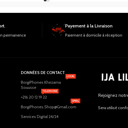
rt.
Payement à la Livraison
en permanence
Paiement à domicile à réception
DONNÉES DE CONTACT
LOCAL
BorgiPhones Khezama
Souusse
TELEPHONE
Rejoignez notr
+216 20 12 19 22
GMAIL
BorgiPhones.Shop@Gmail.com
Sera utilisé conf
Services Digital 24/24