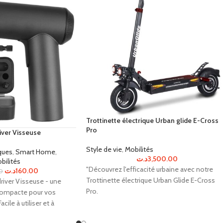
Trottinette électrique Urban glide E-Cross
Pro
iver Visseuse
Style de vie
,
Mobilités
ques
,
Smart Home
,
د.ت
3,500.00
bilités
"Découvrez l'efficacité urbaine avec notre
د.ت
160.00
0
Trottinette électrique Urban Glide E-Cross
river Visseuse - une
Pro.
 compacte pour vos
cile à utiliser et à