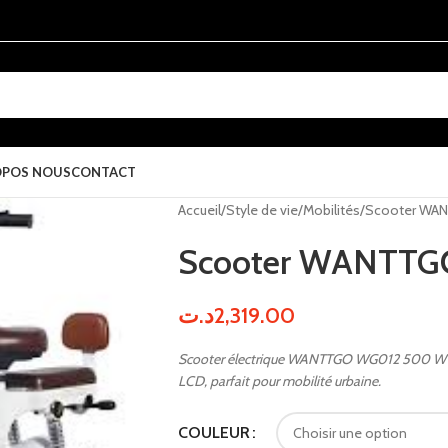
OPOS NOUS
CONTACT
Accueil
Style de vie
Mobilités
Scooter WA
Scooter WANTTG
د.ت
2,319.00
Scooter électrique WANTTGO WG012 500 W – d
LCD, parfait pour mobilité urbaine.
COULEUR