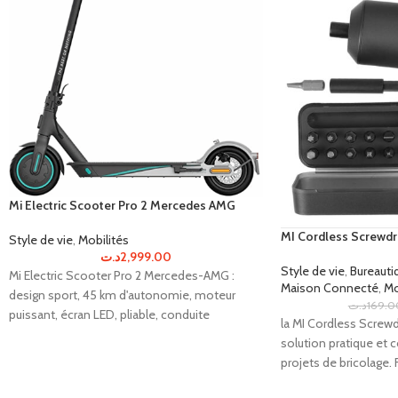
Mi Electric Scooter Pro 2 Mercedes AMG
MI Cordless Screwdr
Style de vie
,
Mobilités
د.ت
2,999.00
Style de vie
,
Bureauti
Mi Electric Scooter Pro 2 Mercedes-AMG :
Maison Connecté
,
Mo
design sport, 45 km d'autonomie, moteur
د.ت
169.0
puissant, écran LED, pliable, conduite
la MI Cordless Screwd
sécurisée.
solution pratique et
projets de bricolage. Fa
transporter.