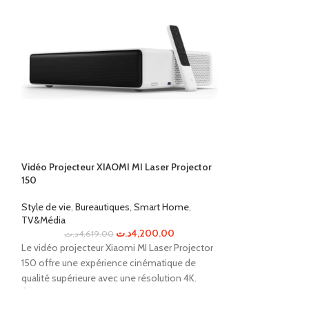
Vidéo Projecteur XIAOMI MI Laser Projector
Xiaomi Electric S
150
cadeaux
Style de vie
,
Bureautiques
,
Smart Home
,
Style de vie
,
Mobil
TV&Média
د.ت
2,22
د.ت
4,200.00
د.ت
4,619.00
la Xiaomi Electric
Le vidéo projecteur Xiaomi MI Laser Projector
transport pratique
150 offre une expérience cinématique de
l'environnement. 
qualité supérieure avec une résolution 4K.
fluide avec une a
Économique et facile à utiliser, il projette des
vitesse maximale 
images claires et lumineuses jusqu'à 150