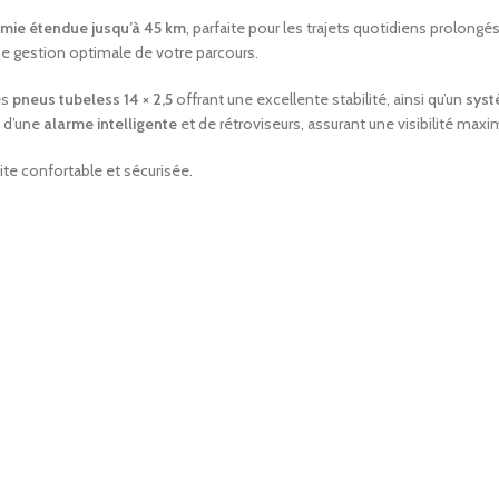
mie étendue jusqu’à 45 km
, parfaite pour les trajets quotidiens prolong
une gestion optimale de votre parcours.
es
pneus tubeless 14 × 2,5
offrant une excellente stabilité, ainsi qu’un
syst
é d’une
alarme intelligente
et de rétroviseurs, assurant une visibilité maxi
uite confortable et sécurisée.