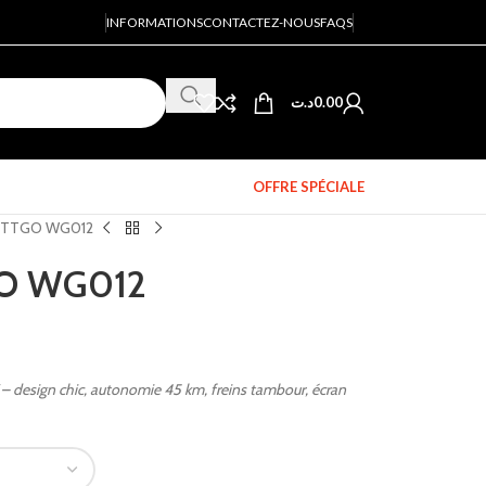
INFORMATIONS
CONTACTEZ-NOUS
FAQS
د.ت
0.00
OFFRE SPÉCIALE
NTTGO WG012
O WG012
esign chic, autonomie 45 km, freins tambour, écran