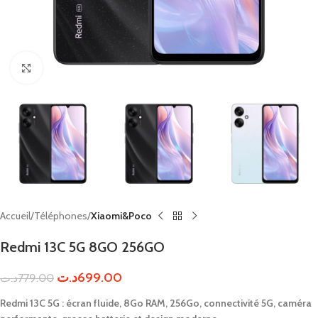
Click to enlarge
Accueil
Téléphones
Xiaomi&Poco
Redmi 13C 5G 8GO 256GO
د.ت
699.00
د.ت
779.00
Redmi
13C
5G :
écran
fluide,
8Go
RAM,
256Go,
connectivité
5G,
caméra