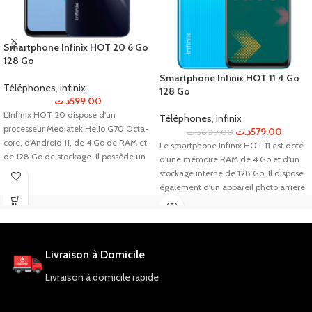
Smartphone Infinix HOT 20 6 Go
128 Go
Smartphone Infinix HOT 11 4 Go
Téléphones
,
infinix
128 Go
د.ت
599.00
L'Infinix HOT 20 dispose d'un
Téléphones
,
infinix
processeur Mediatek Helio G70 Octa-
د.ت
579.00
د.ت
609.00
core, d'Android 11, de 4 Go de RAM et
Le smartphone Infinix HOT 11 est doté
de 128 Go de stockage. Il possède un
d'une mémoire RAM de 4 Go et d'un
appareil photo arrière de 13 MP f/1.8
stockage interne de 128 Go. Il dispose
(large) PDAF, flash Quad-LED et une
également d'un appareil photo arrière
caméra frontale de 8 MP f/2.0 (large).
de 13 MP avec une ouverture f/1.8 et
Il est également équipé de la
d'un appareil photo frontal de 8 MP
connectivité 4G, WiFi, Bluetooth et
avec une ouverture f/2.0. Ce
Double SIM, d'une batterie Li-Po 5200
téléphone est idéal pour ceux qui
Livraison à Domicile
mAh, d'un capteur d'empreinte
recherchent un appareil fiable et
digitale et d'un déverrouillage facial,
performant pour une utilisation
Livraison à domicile rapide
avec une garantie d'un an.
quotidienne.