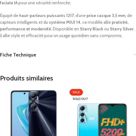
faciale
IA
pour
une
sécurité
renforcée.
Équipé
de
haut-
parleurs
puissants
1217
,
d’une
prise
casque
3,5
mm
,
de
capteurs
intelligents
et
du
système
MIUI
14
,
ce
modèle
allie
praticité,
performance
et
modernité
.
Disponible
en
Starry
Black
ou
Starry
Silver
,
il
allie
style
et
efficacité
pour
un
usage
quotidien
sans
compromis.
Fiche Technique
Produits similaires
SALE
SOLD OUT