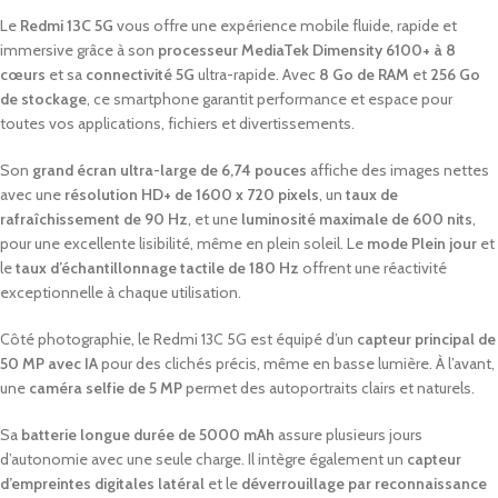
Le
Redmi
13C
5G
vous
offre
une
expérience
mobile
fluide,
rapide
et
immersive
grâce
à
son
processeur
MediaTek
Dimensity
6100+
à
8
cœurs
et
sa
connectivité
5G
ultra-
rapide.
Avec
8
Go
de
RAM
et
256
Go
de
stockage
,
ce
smartphone
garantit
performance
et
espace
pour
toutes
vos
applications,
fichiers
et
divertissements.
Son
grand
écran
ultra-
large
de
6,74
pouces
affiche
des
images
nettes
avec
une
résolution
HD+
de
1600
x
720
pixels
,
un
taux
de
rafraîchissement
de
90
Hz
,
et
une
luminosité
maximale
de
600
nits
,
pour
une
excellente
lisibilité,
même
en
plein
soleil.
Le
mode
Plein
jour
et
le
taux
d’échantillonnage
tactile
de
180
Hz
offrent
une
réactivité
exceptionnelle
à
chaque
utilisation.
Côté
photographie,
le
Redmi
13C
5G
est
équipé
d’un
capteur
principal
de
50
MP
avec
IA
pour
des
clichés
précis,
même
en
basse
lumière.
À
l’avant,
une
caméra
selfie
de
5
MP
permet
des
autoportraits
clairs
et
naturels.
Sa
batterie
longue
durée
de
5000
mAh
assure
plusieurs
jours
d’autonomie
avec
une
seule
charge.
Il
intègre
également
un
capteur
d’empreintes
digitales
latéral
et
le
déverrouillage
par
reconnaissance