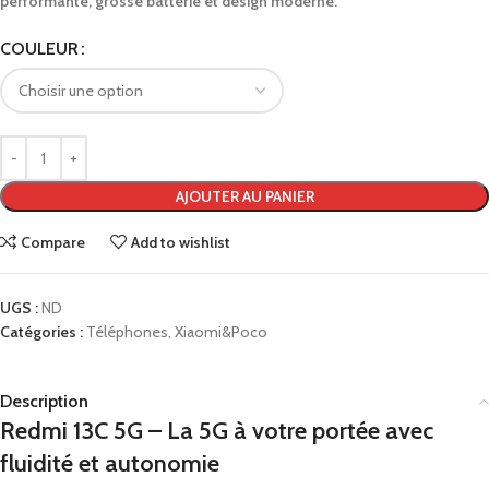
performante,
grosse
batterie
et
design
moderne.
COULEUR
AJOUTER AU PANIER
Compare
Add to wishlist
UGS :
ND
Catégories :
Téléphones
,
Xiaomi&Poco
Description
Redmi
13C
5G –
La
5G
à
votre
portée
avec
fluidité
et
autonomie