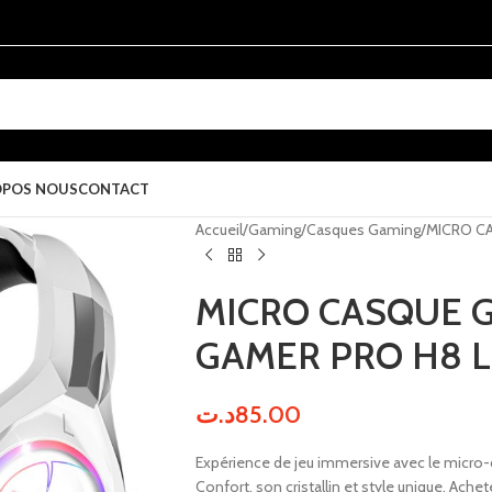
OPOS NOUS
CONTACT
Accueil
Gaming
Casques Gaming
MICRO CA
MICRO CASQUE G
GAMER PRO H8 
د.ت
85.00
Expérience de jeu immersive avec le micro
Confort, son cristallin et style unique. Ache