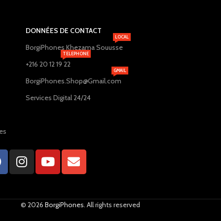
DONNÉES DE CONTACT
LOCAL
BorgiPhones Khezama Souusse
TELEPHONE
+216 20 12 19 22
GMAIL
BorgiPhones.Shop@Gmail.com
Services Digital 24/24
des
© 2026
BorgiPhones
. All rights reserved