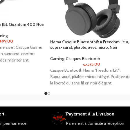
r JBL Quantum 400 Noir
ming
499.00
Hama Casque Bluetooth® « Freedom Lit »,
supra-aural, pliable, avec micro, Noir
mersive : Casque Gamer
n surround, confort
Gaming
,
Casques Bluetooth
 dès maintenant.
د.ت
75.00
Casque Bluetooth Hama "Freedom Lit" :
Supra-aural, pliable, micro intégré. Profitez d
la liberté du sans fil en noir élégant.
rt.
Payement à la Livraison
en permanence
Paiement à domicile à réception