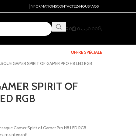
INFORMATIONS
CONTACTEZ-NOUS
FAQS
0
0
د.ت
0.00
OFFRE SPÉCIALE
SQUE GAMER SPIRIT OF GAMER PRO H8 LED RGB
AMER SPIRIT OF
LED RGB
-casque Gamer Spirit of Gamer Pro H8 LED RGB.
tez maintenant!