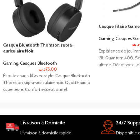
Casque Filaire Game
Gaming
,
Casques Ga
د.ت
Casque Bluetooth Thomson supra-
auriculaire Noir
Expérience de jeu im
JBL Quantum 400. So
Gaming
,
Casques Bluetooth
ultime. Découvrez-le
د.ت
75.00
Écoutez sans fil avec style. Casque Bluetooth
Thomson supra-auriculaire noir. Qualité audio
supérieure. Confort exceptionnel.
Livraison à Domicile
24/7 Suppo
Livraison à domicile rapide
Disponible 