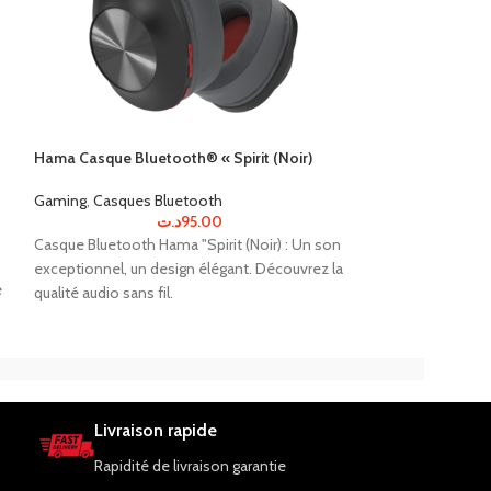
Hama Casque Bluetooth® « Spirit (Noir)
Hama Casque mic
« HS-P100 »
Gaming
,
Casques Bluetooth
د.ت
95.00
Gaming
,
Casques F
Casque Bluetooth Hama "Spirit (Noir) : Un son
Qualité sonore ex
exceptionnel, un design élégant. Découvrez la
e
casque micro de 
qualité audio sans fil.
PC. Confort et pe
Livraison rapide
Rapidité de livraison garantie