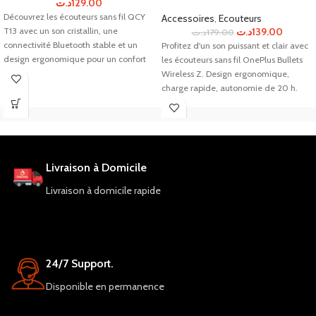
د.ت
129.00
Découvrez les écouteurs sans fil QCY
Accessoires
,
Ecouteurs
T13 avec un son cristallin, une
د.ت
139.00
د.ت
179.00
connectivité Bluetooth stable et un
Profitez d'un son puissant et clair avec
design ergonomique pour un confort
les écouteurs sans fil OnePlus Bullets
optimal. Achetez maintenant !
Wireless Z. Design ergonomique,
charge rapide, autonomie de 20 h.
Livraison à Domicile
Livraison à domicile rapide
24/7 Support.
Disponible en permanence