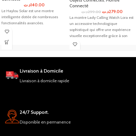
Objets Connectés
,
Montre
د.ت
140.00
Connecté
Le Haylou Solar est une montre
د.ت
279.00
د.ت
299.00
intelligente dotée de nombreuses
La montre Lady Calling Watch Lora est
fonctionnalités avancées.
un accessoire technologique
sophistiqué qui offre une expérience
visuelle exceptionnelle grâce à son
écran à bulles sphérique 3D Fullview.
Elle est compatible avec les systèmes
d'exploitation Android et IOS, dispose
d'une connectivité Bluetooth 5.2 et
d'une capacité de batterie de
Livraison à Domicile
280mAh pour une utilisation
prolongée. Avec son corps en
Livraison à domicile rapide
aluminium et sa garantie d'un an,
cette montre est idéale pour les
femmes modernes à la recherche d'un
accessoire pratique et élégant. Elle
fournit également un lecteur de
24/7 Support.
musique au poignet, des appels BT
stables et une puce d'appel mondiale
Disponible en permanence
pour une utilisation facile.