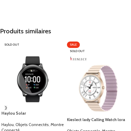
Produits similaires
SOLD OUT
SALE
SOLD OUT
Haylou Solar
Kieslect lady Calling Watch lora
Haylou
,
Objets Connectés
,
Montre
Connecté