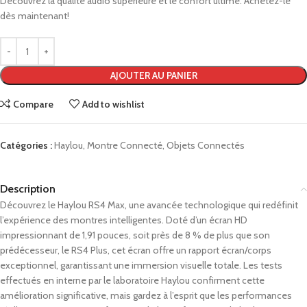
Découvrez la qualité audio supérieure et le confort ultime. Achetez-le
dès maintenant!
AJOUTER AU PANIER
Compare
Add to wishlist
Catégories :
Haylou
,
Montre Connecté
,
Objets Connectés
Description
Découvrez le Haylou RS4 Max, une avancée technologique qui redéfinit
l’expérience des montres intelligentes. Doté d’un écran HD
impressionnant de 1,91 pouces, soit près de 8 % de plus que son
prédécesseur, le RS4 Plus, cet écran offre un rapport écran/corps
exceptionnel, garantissant une immersion visuelle totale. Les tests
effectués en interne par le laboratoire Haylou confirment cette
amélioration significative, mais gardez à l’esprit que les performances