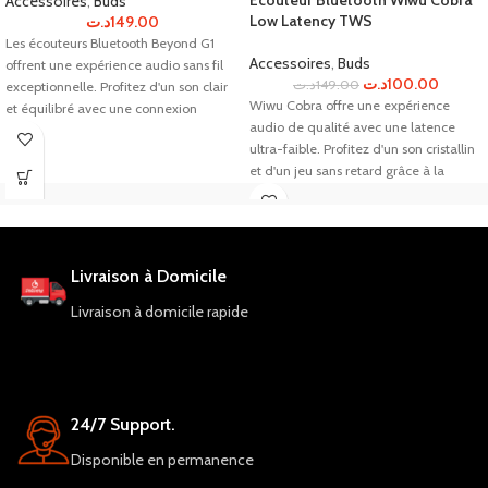
Ecouteur Bluetooth Wiwu Cobra
Accessoires
,
Buds
Low Latency TWS
د.ت
149.00
Les écouteurs Bluetooth Beyond G1
Accessoires
,
Buds
offrent une expérience audio sans fil
د.ت
100.00
د.ت
149.00
exceptionnelle. Profitez d'un son clair
Wiwu Cobra offre une expérience
et équilibré avec une connexion
audio de qualité avec une latence
stable.
ultra-faible. Profitez d'un son cristallin
et d'un jeu sans retard grâce à la
technologie Bluetooth 5.0. Les
écouteurs ont une autonomie de 5
heures e
Livraison à Domicile
Livraison à domicile rapide
24/7 Support.
Disponible en permanence