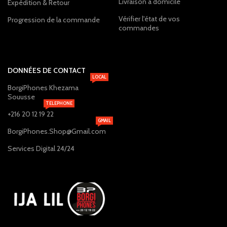
Livraison à domicile
Expédition & Retour
Vérifier l'état de vos
Progression de la commande
commandes
DONNÉES DE CONTACT
LOCAL
BorgiPhones Khezama
Souusse
TELEPHONE
+216 20 12 19 22
GMAIL
BorgiPhones.Shop@Gmail.com
Services Digital 24/24