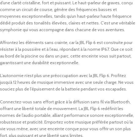
d’une clarté cristalline, fort et puissant. Le haut-parleur de graves, conçu
comme un circuit de course, génère des fréquences basses et
moyennes exceptionnelles, tandis qu’un haut-parleur haute fréquence
dédié produit des tonalités élevées, claires et nettes. C’est une véritable
symphonie qui vous accompagne dans chacune de vos aventures.
Affrontez les éléments sans crainte, car la JBL Flip 6 est construite pour
résister à la poussière et à l’eau, répondant à la norme IP67. Que ce soit
au bord de la piscine ou dans un parc, cette enceinte vous suit partout,
garantissant une durabilité exceptionnelle.
L’autonomie n’est plus une préoccupation avec la JBL Flip 6. Profitez
jusqu’à 12 heures de musique immersive avec une seule charge. Ne vous
souciez plus de l’épuisement de la batterie pendant vos escapades.
Connectez-vous sans effort grâce à la diffusion sans fil via Bluetooth,
offrant une liberté totale de mouvement. La JBL Flip 6 redéfinit les
normes de l’audio portable, alliant performance sonore exceptionnelle,
robustesse et praticité. Emportez votre musique préférée partout où la
vie vous mène, avec une enceinte conçue pour vous offrir un son plus
fort, plus puissant et une liberté sans limites.