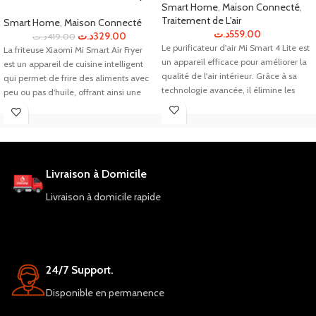
Smart Home
,
Maison Connecté
,
Traitement de L'air
Smart Home
,
Maison Connecté
د.ت
559.00
د.ت
329.00
د.ت
419.00
Le purificateur d'air Mi Smart 4 Lite est
La friteuse Xiaomi Mi Smart Air Fryer
un appareil efficace pour améliorer la
est un appareil de cuisine intelligent
qualité de l'air intérieur. Grâce à sa
qui permet de frire des aliments avec
technologie avancée, il élimine les
peu ou pas d'huile, offrant ainsi une
polluants nocifs tels que la poussière,
alternative plus saine aux méthodes
les allergènes et les odeurs. Avec une
de friture traditionnelles. Avec des
conception élégante et une utilisation
fonctionnalités de contrôle intelligent
facile via l'application mobile, il est
et une grande capacité, cette friteuse
l'accessoire parfait pour maintenir un
est un choix pratique pour ceux qui
Livraison à Domicile
environnement sain chez soi.
cherchent à préparer des repas
délicieux et sains.
Livraison à domicile rapide
24/7 Support.
Disponible en permanence