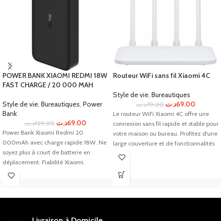
POWER BANK XIAOMI REDMI 18W
Routeur WiFi sans fil Xiaomi 4C
FAST CHARGE / 20 000 MAH
Style de vie
,
Bureautiques
Style de vie
,
Bureautiques
,
Power
د.ت
69.00
د.ت
79.00
Bank
Le routeur WiFi Xiaomi 4C offre une
د.ت
69.00
د.ت
129.00
connexion sans fil rapide et stable pour
Power Bank Xiaomi Redmi 20
votre maison ou bureau. Profitez d'une
000mAh avec charge rapide 18W. Ne
large couverture et de fonctionnalités
soyez plus à court de batterie en
avancées pour une expérience de
déplacement. Fiabilité Xiaomi.
navigation optimale.
Livraison à Domicile