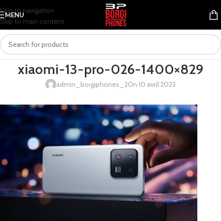
Skip to navigation
MENU
Skip to main content
xiaomi-13-pro-026-1400×829
admin_borgiphones_2
On 10 avril 2023