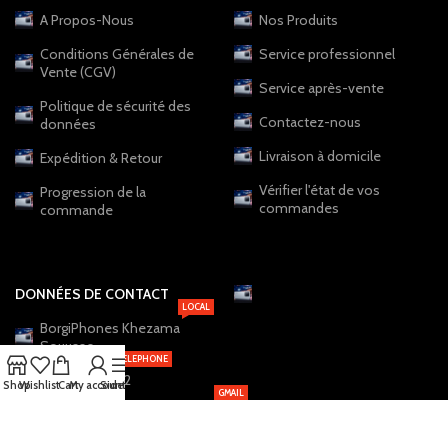
A Propos-Nous
Nos Produits
Conditions Générales de
Service professionnel
Vente (CGV)
Service après-vente
Politique de sécurité des
Contactez-nous
données
Livraison à domicile
Expédition & Retour
Vérifier l'état de vos
Progression de la
commandes
commande
DONNÉES DE CONTACT
LOCAL
BorgiPhones Khezama
Souusse
TELEPHONE
+216 20 12 19 22
Shop
Wishlist
Cart
My account
Sidebar
GMAIL
BorgiPhones.Shop@Gmail.com