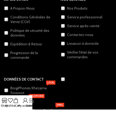
A Propos-Nous
Nos Produits
Conditions Générales de
Service professionnel
Vente (CGV)
Service après-vente
Politique de sécurité des
Contactez-nous
données
Livraison à domicile
Expédition & Retour
Vérifier l'état de vos
Progression de la
commandes
commande
DONNÉES DE CONTACT
LOCAL
BorgiPhones Khezama
Souusse
TELEPHONE
+216 20 12 19 22
GMAIL
Shop
Wishlist
Cart
My account
Sidebar
BorgiPhones.Shop@Gmail.com