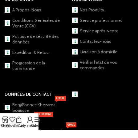
A Propos-Nous
Nos Produits
Conditions Générales de
Service professionnel
Vente (CGV)
Service après-vente
Politique de sécurité des
Contactez-nous
données
Livraison à domicile
Expédition & Retour
Vérifier l'état de vos
Progression de la
commandes
commande
DONNÉES DE CONTACT
LOCAL
BorgiPhones Khezama
Souusse
TELEPHONE
+216 20 12 19 22
GMAIL
Shop
Wishlist
Cart
My account
Sidebar
BorgiPhones.Shop@Gmail.com