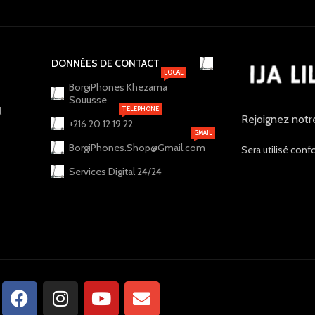
DONNÉES DE CONTACT
LOCAL
BorgiPhones Khezama
Souusse
l
TELEPHONE
Rejoignez notr
+216 20 12 19 22
GMAIL
BorgiPhones.Shop@Gmail.com
Sera utilisé conf
Services Digital 24/24