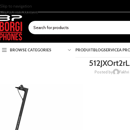
Skip to navigation
Skip to main content
SELECT CATEGORY
BROWSE CATEGORIES
PRODUIT
BLOG
SERVICE
A PR
512JXOrt2r
Posted by
Fakhri