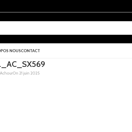
OPOS NOUS
CONTACT
L._AC_SX569
 Achour
On 21 juin 2025