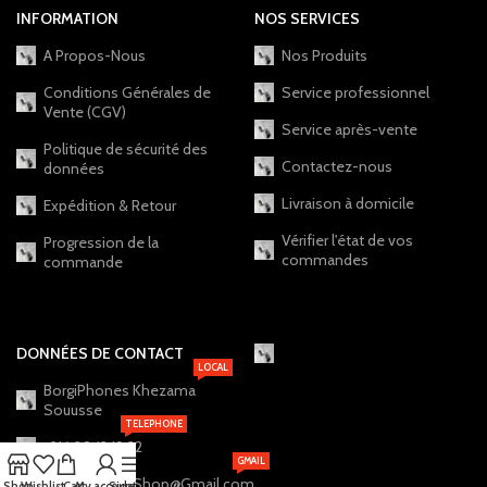
INFORMATION
NOS SERVICES
A Propos-Nous
Nos Produits
Conditions Générales de
Service professionnel
Vente (CGV)
Service après-vente
Politique de sécurité des
Contactez-nous
données
Livraison à domicile
Expédition & Retour
Vérifier l'état de vos
Progression de la
commandes
commande
DONNÉES DE CONTACT
LOCAL
BorgiPhones Khezama
Souusse
TELEPHONE
+216 20 12 19 22
GMAIL
BorgiPhones.Shop@Gmail.com
Shop
Wishlist
Cart
My account
Sidebar