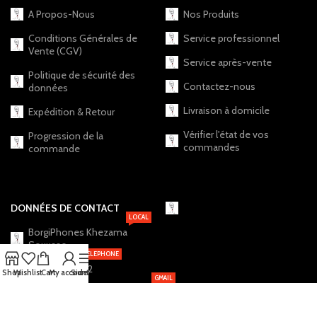
A Propos-Nous
Nos Produits
Conditions Générales de
Service professionnel
Vente (CGV)
Service après-vente
Politique de sécurité des
Contactez-nous
données
Livraison à domicile
Expédition & Retour
Vérifier l'état de vos
Progression de la
commandes
commande
DONNÉES DE CONTACT
LOCAL
BorgiPhones Khezama
Souusse
TELEPHONE
+216 20 12 19 22
Shop
Wishlist
Cart
My account
Sidebar
GMAIL
BorgiPhones.Shop@Gmail.com