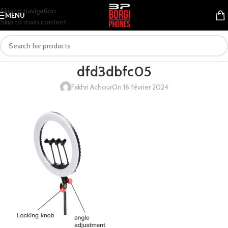
Skip to navigation
MENU
Skip to main content
dfd3dbfc05
Fakhri Achour
On 16 février 2024