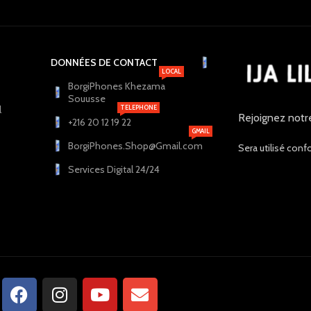
DONNÉES DE CONTACT
LOCAL
BorgiPhones Khezama
Souusse
l
TELEPHONE
Rejoignez notr
+216 20 12 19 22
GMAIL
BorgiPhones.Shop@Gmail.com
Sera utilisé conf
Services Digital 24/24