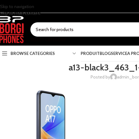
Skip to navigation
Skip to main content
SELECT CATEGORY
BROWSE CATEGORIES
PRODUIT
BLOG
SERVICE
A PR
a13-black3_463_1
Posted by
admin_bor