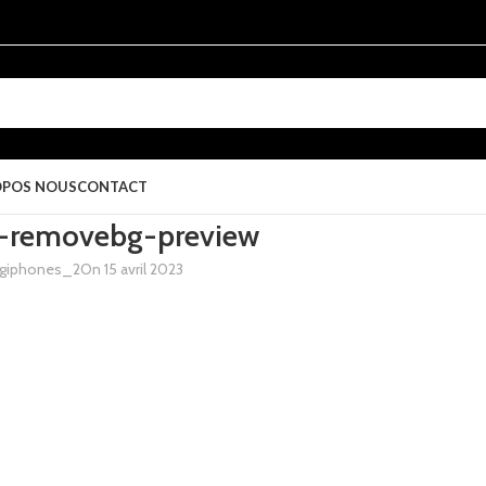
OPOS NOUS
CONTACT
-removebg-preview
giphones_2
On 15 avril 2023