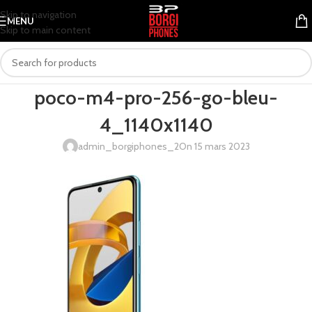
Skip to navigation
MENU
Skip to main content
poco-m4-pro-256-go-bleu-
4_1140x1140
admin_borgiphones_2
On 15 mars 2023