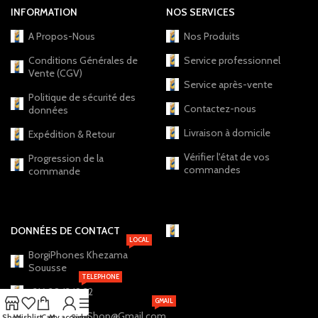
INFORMATION
NOS SERVICES
A Propos-Nous
Nos Produits
Conditions Générales de
Service professionnel
Vente (CGV)
Service après-vente
Politique de sécurité des
Contactez-nous
données
Livraison à domicile
Expédition & Retour
Vérifier l'état de vos
Progression de la
commandes
commande
DONNÉES DE CONTACT
LOCAL
BorgiPhones Khezama
Souusse
TELEPHONE
+216 20 12 19 22
GMAIL
BorgiPhones.Shop@Gmail.com
Shop
Wishlist
Cart
My account
Sidebar